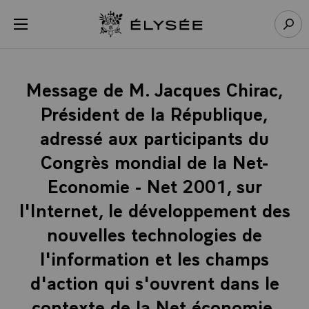
Panneau de gestion des cookies
menu
Retour à l’accueil Élysée
Rech
Message de M. Jacques Chirac,
Président de la République,
adressé aux participants du
Congrès mondial de la Net-
Economie - Net 2001, sur
l'Internet, le développement des
nouvelles technologies de
l'information et les champs
d'action qui s'ouvrent dans le
contexte de la Net économie,