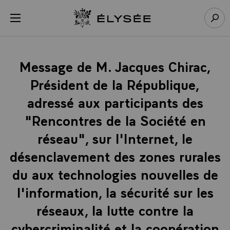
Panneau de gestion des cookies
menu
Retour à l’accueil Élysée
Rech
Message de M. Jacques Chirac,
Président de la République,
adressé aux participants des
"Rencontres de la Société en
réseau", sur l'Internet, le
désenclavement des zones rurales
du aux technologies nouvelles de
l'information, la sécurité sur les
réseaux, la lutte contre la
cybercriminalité et la coopération