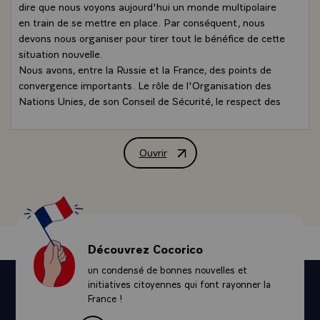
dire que nous voyons aujourd'hui un monde multipolaire
en train de se mettre en place. Par conséquent, nous
devons nous organiser pour tirer tout le bénéfice de cette
situation nouvelle.
Nous avons, entre la Russie et la France, des points de
convergence importants. Le rôle de l'Organisation des
Nations Unies, de son Conseil de Sécurité, le respect des
équilibres stratégiques, la lutte contre la prolifération. Ce
sont des points qui nous sont communs. S'agissant des
affaires stratégiques, nous avons la même position en ce
Ouvrir
Conférence de presse conjointe de M. J
qui concerne le respect du Traité ABM qui, à nos yeux, ne
doit pas être mis en cause, ce serait dangereux, et nous
avons une position commune que nous défendrons à
l'Organisation des Nations Unies par une résolution qui,
d'ailleurs, rend hommage à la position et salue la décision
prise récemment par le Président CLINTON de reporter
Découvrez Cocorico
le projet dit NMD.
un condensé de bonnes nouvelles et
Cette convergence s'exprime également pour ce qui
initiatives citoyennes qui font rayonner la
concerne les problèmes régionaux. Nous avons une
France !
analyse assez commune et une inquiétude commune