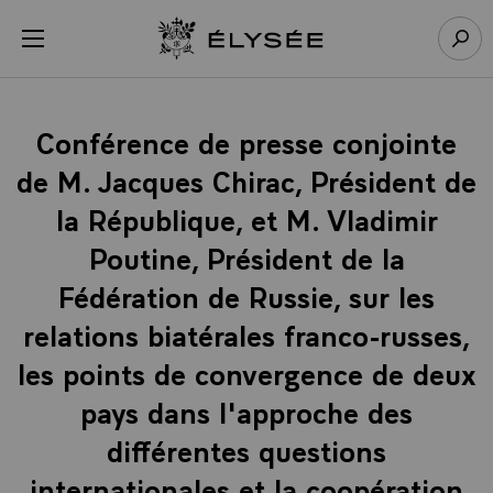
Panneau de gestion des cookies
menu
Retour à l’accueil Élysée
Rech
Conférence de presse conjointe
de M. Jacques Chirac, Président de
la République, et M. Vladimir
Poutine, Président de la
Fédération de Russie, sur les
relations biatérales franco-russes,
les points de convergence de deux
pays dans l'approche des
différentes questions
internationales et la coopération