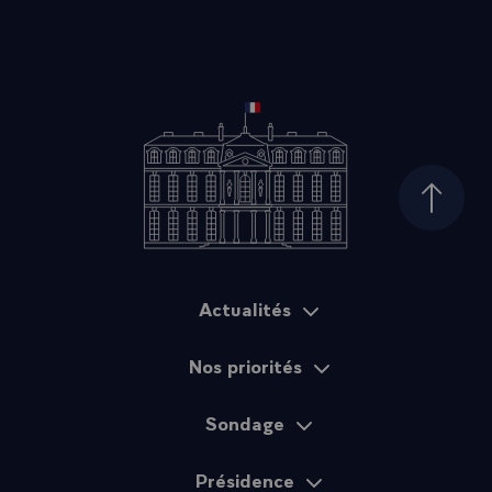
Haut d
Actualités
Plan du site
Nos priorités
Sondage
Présidence