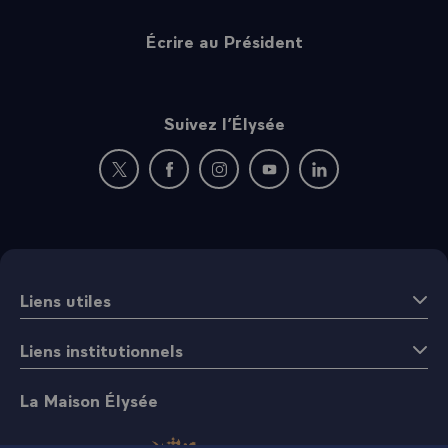
Écrire au Président
Suivez l’Élysée
Nouvelle fenêtre : rejoignez-nous sur Twitter
Nouvelle fenêtre : rejoignez-nous sur Fac
Nouvelle fenêtre : rejoignez-nous 
Nouvelle fenêtre : rejoigne
Nouvelle fenêtre : 
Liens utiles
Liens institutionnels
La Maison Élysée