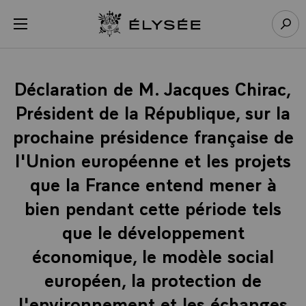
Panneau de gestion des cookies
menu
Retour à l’accueil Élysée
Rech
Déclaration de M. Jacques Chirac,
Président de la République, sur la
prochaine présidence française de
l'Union européenne et les projets
que la France entend mener à
bien pendant cette période tels
que le développement
économique, le modèle social
européen, la protection de
l'environnement et les échanges