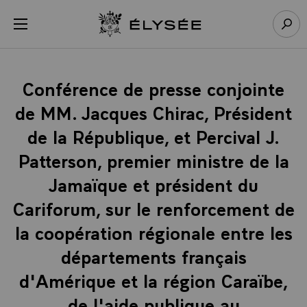
Panneau de gestion des cookies
menu
Retour à l’accueil Élysée
Rech
Conférence de presse conjointe
de MM. Jacques Chirac, Président
de la République, et Percival J.
Patterson, premier ministre de la
Jamaïque et président du
Cariforum, sur le renforcement de
la coopération régionale entre les
départements français
d'Amérique et la région Caraïbe,
de l'aide publique au