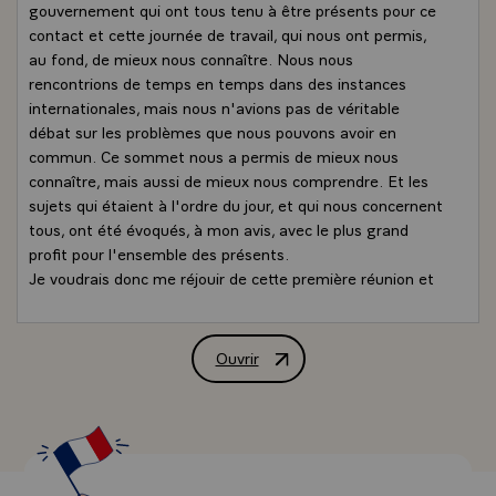
gouvernement qui ont tous tenu à être présents pour ce
contact et cette journée de travail, qui nous ont permis,
au fond, de mieux nous connaître. Nous nous
rencontrions de temps en temps dans des instances
internationales, mais nous n'avions pas de véritable
débat sur les problèmes que nous pouvons avoir en
commun. Ce sommet nous a permis de mieux nous
connaître, mais aussi de mieux nous comprendre. Et les
sujets qui étaient à l'ordre du jour, et qui nous concernent
tous, ont été évoqués, à mon avis, avec le plus grand
profit pour l'ensemble des présents.
Je voudrais donc me réjouir de cette première réunion et
le Premier ministre de la Jamaïque, Monsieur Patterson, a
conclu tout à l'heure en proposant, et nous avons adhéré
immédiatement à ses propositions, que, même si elle
Ouvrir
Conférence de presse conjointe de MM. 
était informelle, il y ait une suite à cette réunion. Nous
avons fait aujourd'hui un premier pas vers un meilleur
contact entre les pays de la Caraïbe, les départements
français d'Amérique en particulier et plus généralement
la France. Donc, c'est pour moi un premier sujet de