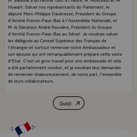
Huwart. Saluer nos représentants du Parlement, le
député Marc-Philippe Daubresse, Président du Groupe
d'Amitié France-Pays-Bas à l'Assemblée Nationale, et
M. le Sénateur André Rouvière, Président du Groupe
d'Amitié France-Pays-Bas au Sénat. Je voudrais saluer
les délégués au Conseil Supérieur des Français de
l'étranger et surtout remercier notre Ambassadeur et
son épouse qui ont remarquablement préparé cette visite
d'Etat. C'est un gros travail pour une ambassade et cela
a été parfaitement conduit, et je voudrais leur demander
de remercier chaleureusement, de notre part, l'ensemble
de leurs collaborateurs.
Je vous disais tout à l'heure que cela fait seize ans qu'il
n'y a pas eu de visite d'Etat. La réalité c'est que nous
sommes deux grandes et vieilles nations un peu
Ouvrir
Déclaration de M. Jacques Chirac, Prés
susceptibles parfois et qui n'aimons pas beaucoup que
soient mises en cause notre identité, nos convictions,
notre indépendance. Ce qui fait que nous avons eu des
moments d'irritation, des difficultés, des problèmes, qui n
`ont jamais été très loin, mais qui ont parfois créé une