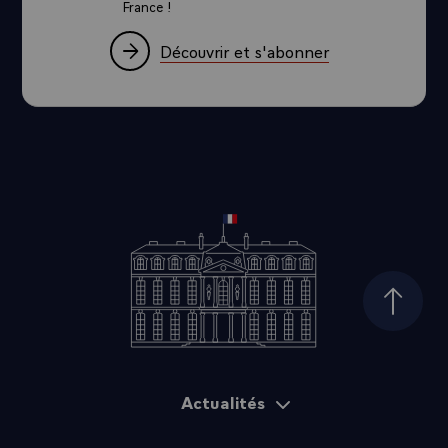
France !
Découvrir et s'abonner
Haut d
Actualités
Plan du site