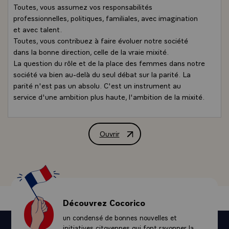
Toutes, vous assumez vos responsabilités
professionnelles, politiques, familiales, avec imagination
et avec talent.
Toutes, vous contribuez à faire évoluer notre société
dans la bonne direction, celle de la vraie mixité.
La question du rôle et de la place des femmes dans notre
société va bien au-delà du seul débat sur la parité. La
parité n'est pas un absolu. C'est un instrument au
service d'une ambition plus haute, l'ambition de la mixité.
C'est-à-dire la volonté que soient partagées les
responsabilités de toute nature, que les femmes et les
hommes assurent en commun, qu'ils fassent vivre
Ouvrir
Allocution de M. Jacques Chirac, Présid
ensemble une société plus inventive, plus généreuse, plus
ouverte à la différence, curieuse de solutions nouvelles,
soucieuse d'équilibre et de dialogue, accordant aussi une
place plus grande à la famille et à l'enfant.
L'évolution vers la mixité correspond à une aspiration
profonde et elle est irréversible. Elle crée de nouvelles
Découvrez Cocorico
synergies. Notre société y puisera créativité, force et
un condensé de bonnes nouvelles et
élan.
initiatives citoyennes qui font rayonner la