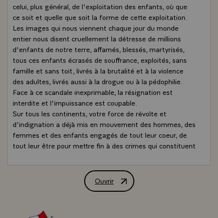
celui, plus général, de l'exploitation des enfants, où que
ce soit et quelle que soit la forme de cette exploitation.
Les images qui nous viennent chaque jour du monde
entier nous disent cruellement la détresse de millions
d'enfants de notre terre, affamés, blessés, martyrisés,
tous ces enfants écrasés de souffrance, exploités, sans
famille et sans toit, livrés à la brutalité et à la violence
des adultes, livrés aussi à la drogue ou à la pédophilie.
Face à ce scandale inexprimable, la résignation est
interdite et l'impuissance est coupable.
Sur tous les continents, votre force de révolte et
d'indignation a déjà mis en mouvement des hommes, des
femmes et des enfants engagés de tout leur coeur, de
tout leur être pour mettre fin à des crimes qui constituent
la négation même de notre humanité. La France prend
toute sa part de ce combat. Et Bien sûr, elle ne
désarmera pas.
Ouvrir
Déclaration de M. Jacques Chirac, Prési
La convention des droits de l'enfant, vous l'avez portée
depuis ses origines. Elle exprime une volonté universelle
de ne plus laisser faire. Elle nous engage à agir, à être