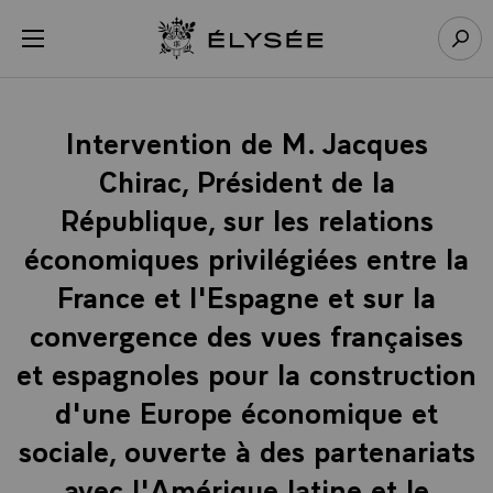
Panneau de gestion des cookies
menu
Retour à l’accueil Élysée
Rech
Intervention de M. Jacques
Chirac, Président de la
République, sur les relations
économiques privilégiées entre la
France et l'Espagne et sur la
convergence des vues françaises
et espagnoles pour la construction
d'une Europe économique et
sociale, ouverte à des partenariats
avec l'Amérique latine et le