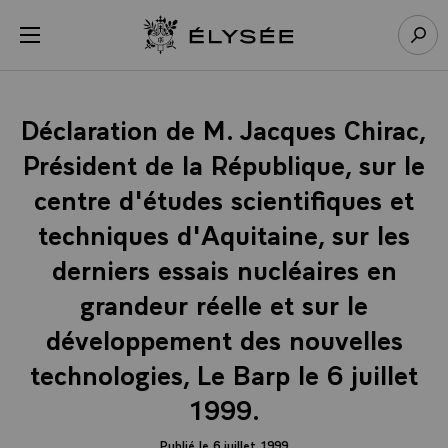
Panneau de gestion des cookies
menu
Retour à l’accueil Élysée
Rech
Déclaration de M. Jacques Chirac,
Président de la République, sur le
centre d'études scientifiques et
techniques d'Aquitaine, sur les
derniers essais nucléaires en
grandeur réelle et sur le
développement des nouvelles
technologies, Le Barp le 6 juillet
1999.
Publié le 6 juillet 1999