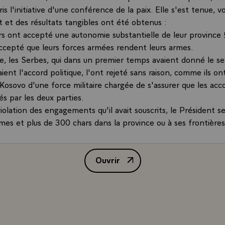
ris l'initiative d'une conférence de la paix. Elle s'est tenue, v
t et des résultats tangibles ont été obtenus :
rs ont accepté une autonomie substantielle de leur province £
cepté que leurs forces armées rendent leurs armes.
e, les Serbes, qui dans un premier temps avaient donné le s
aient l'accord politique, l'ont rejeté sans raison, comme ils on
Kosovo d'une force militaire chargée de s'assurer que les acc
s par les deux parties.
iolation des engagements qu'il avait souscrits, le Président 
s et plus de 300 chars dans la province ou à ses frontières
it pour faire prévaloir une solution de raison, une solution de
forme aux droits de l'homme. Tout.
Ouvrir
ination injustifiable et incompréhensible du Président Milosevi
Déclaration de M. Jacques Chirac
estimé qu'il n'y avait plus d'autres choix que d'intervenir mi
jectifs serbes bien ciblés et ceci afin de contenir une tragédi
oche, menace la stabilité de tous les Balkans.
Milosevic, qui porte toute la responsabilité de cette situation,
voir qu'il peut à tout moment revenir à la table de négociat