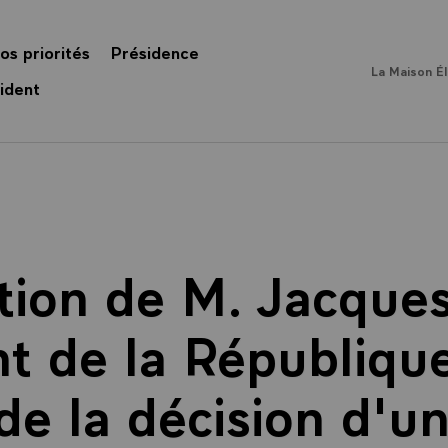
os priorités
Présidence
La Maison É
ident
tion de M. Jacques
t de la République
de la décision d'u