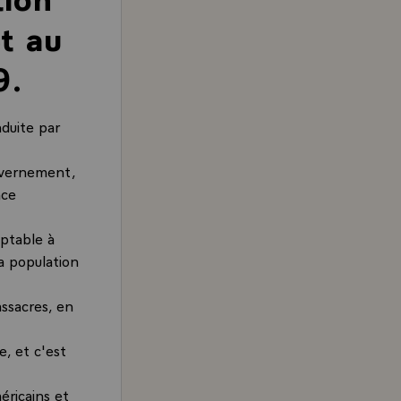
t au
9.
nduite par
ouvernement,
nce
ptable à
a population
assacres, en
e, et c'est
éricains et