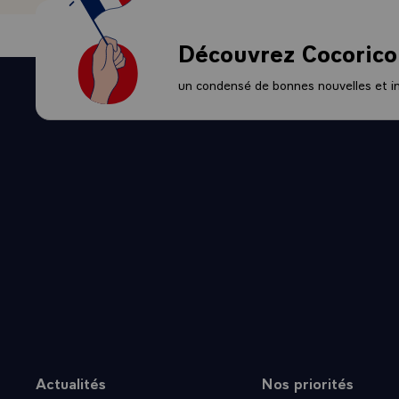
signer l'acco
Parce qu'il s
Découvrez Cocorico
l'homme sur 
que nous devi
un condensé de bonnes nouvelles et ini
Actualités
Nos priorités
Plan du site