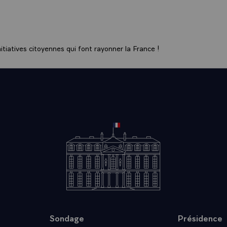
rd de paix.
'agit de la paix sur notre continent, parce qu'il s'agit des droi
notre continent, je sais que les Françaises et les Français c
ons agir.
tiatives citoyennes qui font rayonner la France !
Sondage
Présidence