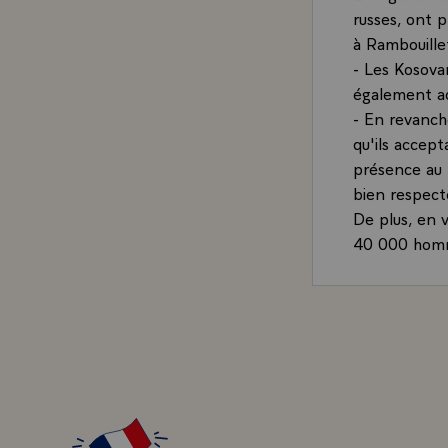
russes, ont p
à Rambouille
- Les Kosova
également ac
- En revanch
qu'ils accept
présence au 
bien respecté
De plus, en v
40 000 homme
Tout a été fa
solution con
Devant l'obst
unanimes ont 
contre des ob
proche en pr
Le Président 
néanmoins sa