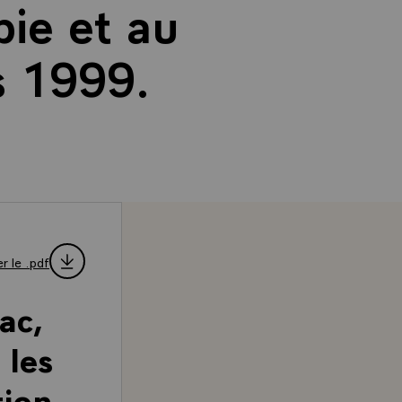
bie et au
s 1999.
r le .pdf
ac,
 les
tion