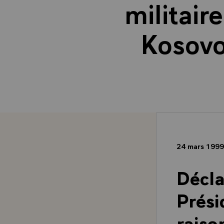
militair
Kosovo
24 mars 199
Décla
Prési
raiso