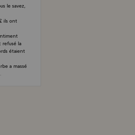
ous le savez,
 ils ont
entiment
t refusé la
ords étaient
serbe a massé
.
 paix. Une
c, les Alliés
, Président de la République, sur les raisons de la décisi
litairement
e qui, de
 doit
ion pour