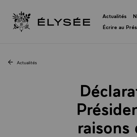
Panneau de gestion des cookies
Actualités
N
Retour à l’accueil Élysée
Écrire au Prés
Actualités
Déclara
Présiden
raisons 