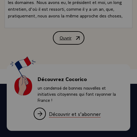
les domaines. Nous avons eu, le président et moi, un long
entretien, d'où il est ressorti, comme il y a un an, que,
pratiquement, nous avons la même approche des choses,
la même analyse des problèmes du monde et que nous
partageons à la fois les mêmes ambitions et les mêmes
préoccupations.
Ouvrir
Déclaration de M. Jacques Chirac, Prési
Nous avons d'abord parlé de tout ce qui touche le monde
d'aujourd'hui et, en particulier, d'un sujet très important
sur lequel nous partageons là aussi le même sentiment :
c'est la situation financière et monétaire internationale
et la nécessité de progresser vers une amélioration du
système international, une réforme des Accords de
Découvrez Cocorico
Bretton Woods. Autrement dit dans le cadre d'une aide
un condensé de bonnes nouvelles et
économique qui, naturellement est globalisée dans le
initiatives citoyennes qui font rayonner la
cadre d'un système d'échanges qui ne pourront que
France !
s'accélérer. Nous devons avoir un minimum de règles,
une sorte de code de la route pour éviter les accidents.
Découvrir et s'abonner
Là aussi, il évite une concertation entre nos deux pays,
notamment depuis la réunion du G7 de Lyon où rien n'a
été fait par la France sans consulter préalablement le
Mexique. Nous avons donc décidé de renforcer encore