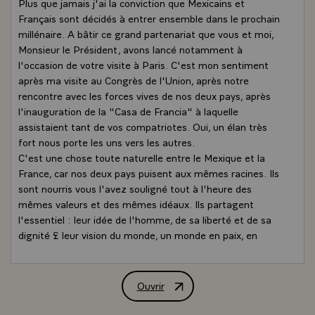
Plus que jamais j'ai la conviction que Mexicains et
Français sont décidés à entrer ensemble dans le prochain
millénaire. A bâtir ce grand partenariat que vous et moi,
Monsieur le Président, avons lancé notamment à
l'occasion de votre visite à Paris. C'est mon sentiment
après ma visite au Congrès de l'Union, après notre
rencontre avec les forces vives de nos deux pays, après
l'inauguration de la "Casa de Francia" à laquelle
assistaient tant de vos compatriotes. Oui, un élan très
fort nous porte les uns vers les autres.
C'est une chose toute naturelle entre le Mexique et la
France, car nos deux pays puisent aux mêmes racines. Ils
sont nourris vous l'avez souligné tout à l'heure des
mêmes valeurs et des mêmes idéaux. Ils partagent
l'essentiel : leur idée de l'homme, de sa liberté et de sa
dignité £ leur vision du monde, un monde en paix, en
développement, solidaire mais aussi respectueux de
chacun et de son identité.
Pour réussir dans un monde globalisé, nous devons être
Ouvrir
Déclaration de M. Jacques Chirac, Prés
plus proches encore.
Par la culture et par l'esprit. C'est le sens des accords de