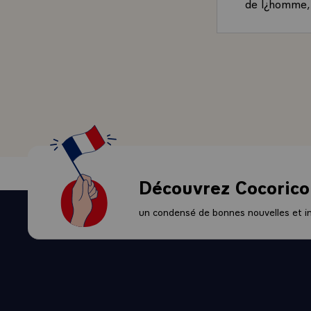
de l¿homme, 
s¿abreuver en
influences, q
temps où, da
où l¿on pouv
Geste pionni
institution d
ne va pas de 
La liberté, c
pour le Collèg
il veut, souve
Découvrez Cocorico
les plus émin
d¿orienter, 
un condensé de bonnes nouvelles et ini
auditeurs de 
France, l¿esp
La liberté, c
Etudiants, c
tout un chac