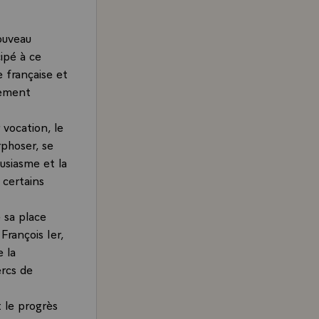
ouveau
cipé à ce
e française et
nement
 vocation, le
rphoser, se
usiasme et la
 certains
e sa place
François Ier,
 la
rcs de
t le progrès