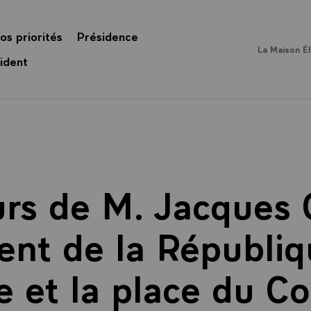
os priorités
Présidence
La Maison É
ident
rs de M. Jacques 
ent de la Républiq
re et la place du C