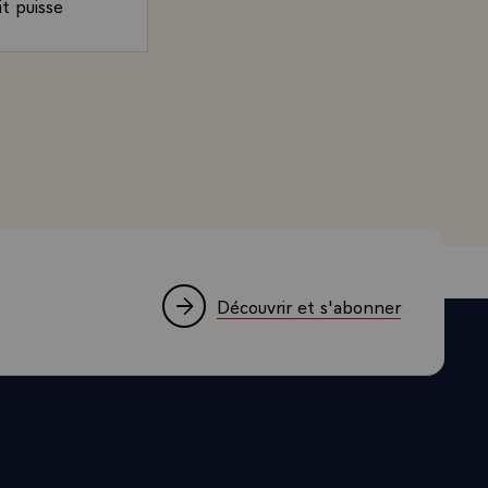
t puisse
velles
on. C¿était le
es. Un temps
résident de la République, sur l'histoire et la place du 
remière
 de l¿esprit,
erté absolue
les choisir où
 qu¿ils soient
professeurs
Découvrir et s'abonner
pour les
ollège de
réalable.
mais aussi
sans