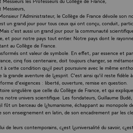
Messieurs les Professeurs du Collège de France,
 Messieurs,
 Monsieur l'Administrateur, le Collège de France dévoile son n
est un grand jour pour tous ceux qui ont conçu, conduit, parti
Mais c'est aussi un grand jour pour la communauté scientifiqu
le, et pour notre pays tout entier. Notre pays dont le rayon
 tant au Collège de France.
ansformés ont valeur de symbole. En effet, par essence et par
rance, cinq fois centenaire, doit toujours changer, se métamo
st à cette condition qu¿il peut poursuivre avec le même entho
a grande aventure de l¿esprit. C'est ainsi qu'il reste fidèle à
forme d'exigences : liberté, ouverture, remise en question.
toire singulière que celle du Collège de France, et qui expliqu
ns notre univers scientifique. Les fondateurs, Guillaume Budé, 
¿il fût un berceau de l¿humanisme, échappant au monopole de
 son enseignement en latin, de son encadrement par les cle
lui de leurs contemporains, c¿est l¿universalité du savoir, c¿es