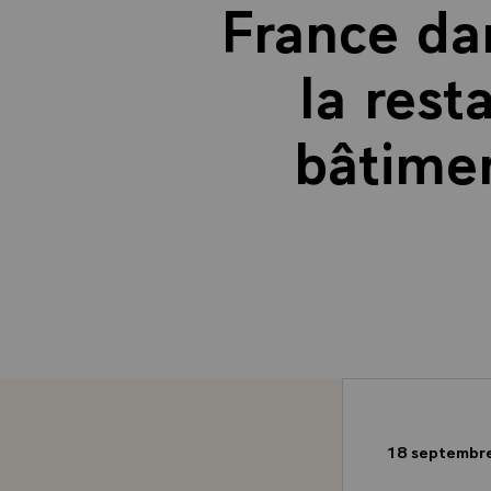
France da
la rest
bâtimen
18 septembr