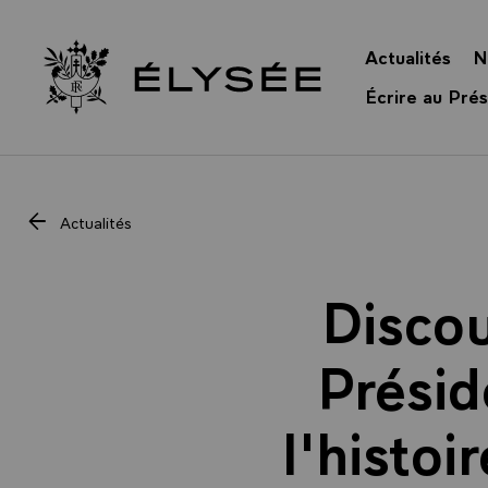
Panneau de gestion des cookies
Actualités
N
Retour à l’accueil Élysée
Écrire au Prés
Actualités
Discou
Présid
l'histoi