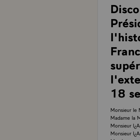
Disco
Prési
l'his
Franc
supér
l'ext
18 s
Monsieur le 
Madame la Mi
Monsieur l¿A
Monsieur l¿A