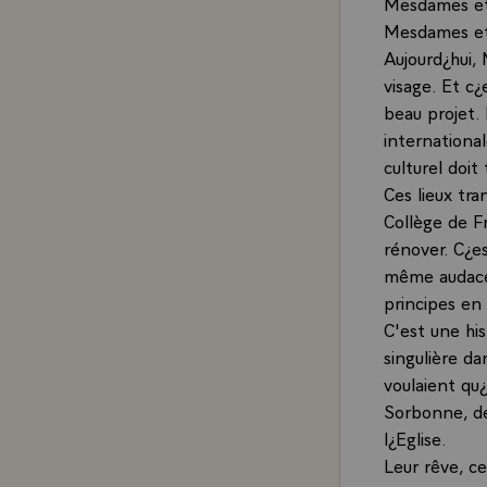
Mesdames et 
Mesdames et
Aujourd¿hui,
visage. Et c¿
beau projet. 
internationa
culturel doit
Ces lieux tr
Collège de F
rénover. C¿e
même audace l
principes en 
C'est une his
singulière da
voulaient qu
Sorbonne, de
l¿Eglise.
Leur rêve, ce