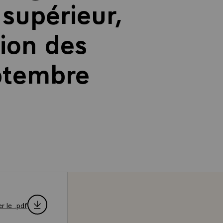
supérieur,
sion des
eptembre
r le .pdf