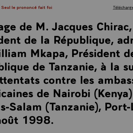
- Seul le prononcé fait foi
Télécharge
ge de M. Jacques Chirac,
dent de la République, ad
lliam Mkapa, Président d
lique de Tanzanie, à la su
ttentats contre les amba
caines de Nairobi (Kenya)
s-Salam (Tanzanie), Port-
août 1998.