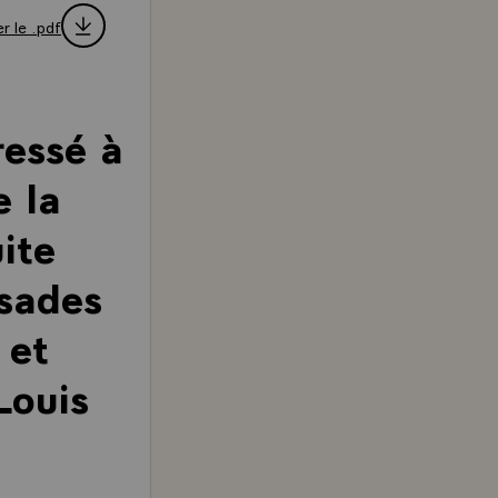
r le .pdf
ressé à
e la
ite
ssades
 et
Louis