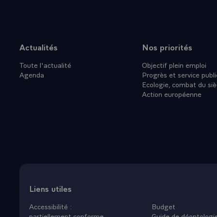
Actualités
Nos priorités
Plan du site
Toute l'actualité
Objectif plein emploi
Agenda
Progrès et service publi
Ecologie, combat du siè
Action européenne
Liens utiles
Accessibilité :
Budget
partiellement conforme
Guide de déontologi