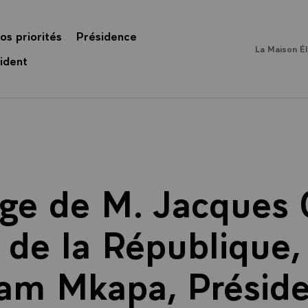
os priorités
Présidence
La Maison É
ident
ge de M. Jacques C
 de la République,
iam Mkapa, Préside