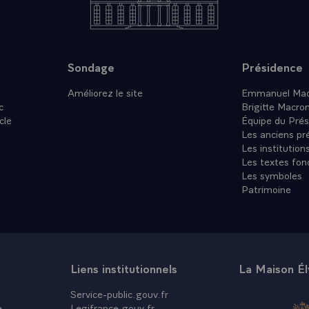
Sondage
Présidence
Améliorez le site
Emmanuel Mac
c
Brigitte Macro
cle
Équipe du Prés
Les anciens pr
Les institution
Les textes fon
Les symboles
Patrimoine
Liens institutionnels
La Maison É
Service-public.gouv.fr
e
Legifrance.gouv.fr