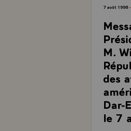
7 août 1998
Messa
Prési
M. Wi
Répub
des a
améri
Dar-E
le 7 