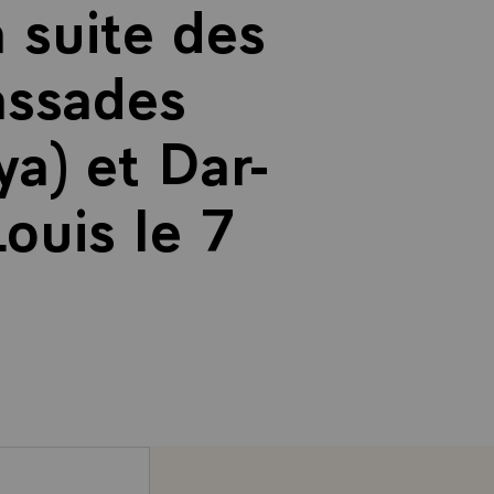
 suite des
assades
a) et Dar-
ouis le 7