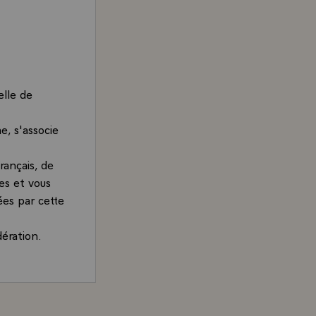
elle de
e, s'associe
rançais, de
es et vous
ées par cette
dération.
ésident de la République, adressé à M. William Mkapa, P