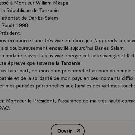
essé à Monsieur William Mkapa
 la République de Tanzanie
 l'attentat de Dar-Es-Salam
le 7août 1998
Président,
onsternation et une très vive émotion que j'apprends la nouv
i a si douloureusement endeuillé aujourd'hui Dar es Salam.
i condamne avec la plus vive énergie cet acte aveugle et lâch
euse épreuve que traverse la Tanzanie.
vous faire part, en mon nom personnel et au nom du peuple f
pathie et de la solidarité de mon pays en ces moments difficil
ser mes pensées personnelles aux familles des victimes touch
er, Monsieur le Président, l'assurance de ma très haute consi
RAC\
Ouvrir
Message de M. Jacques Chirac, Pr