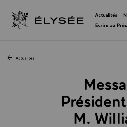
Panneau de gestion des cookies
Actualités
N
Retour à l’accueil Élysée
Écrire au Prés
Actualités
Messa
Président
M. Will