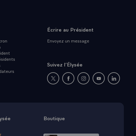
Écrire au Président
ron
Envoyez un message
n
ident
ésidents
Suivez l’Élysée
s
dateurs
Nouvelle fenêtre : rejoignez-nous sur Twit
Nouvelle fenêtre : rejoignez-nous
Nouvelle fenêtre : rejoig
Nouvelle fenêtre :
Nouvelle fe
lysée
Boutique