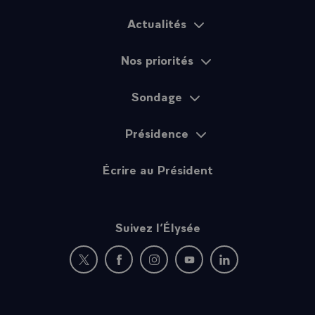
Actualités
Plan du site
Nos priorités
Sondage
Présidence
Écrire au Président
Suivez l’Élysée
Nouvelle fenêtre : rejoignez-nous sur Twitter
Nouvelle fenêtre : rejoignez-nous sur Fac
Nouvelle fenêtre : rejoignez-nous 
Nouvelle fenêtre : rejoigne
Nouvelle fenêtre : 