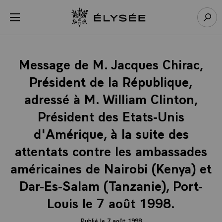
Panneau de gestion des cookies
menu
Retour à l’accueil Élysée
Rech
Message de M. Jacques Chirac,
Président de la République,
adressé à M. William Clinton,
Président des Etats-Unis
d'Amérique, à la suite des
attentats contre les ambassades
américaines de Nairobi (Kenya) et
Dar-Es-Salam (Tanzanie), Port-
Louis le 7 août 1998.
Publié le 7 août 1998