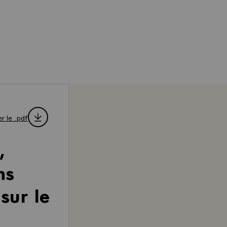
r le .pdf
,
ns
sur le