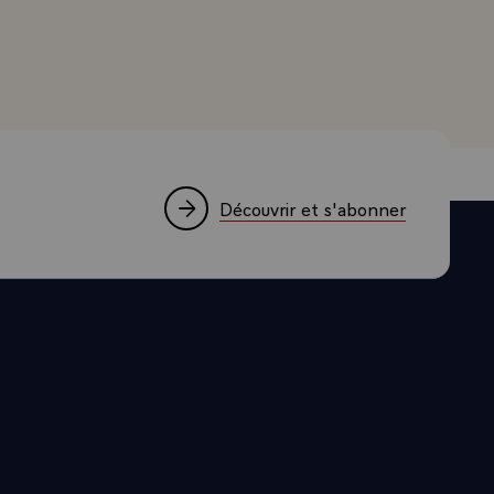
résident de la République, dans France-soir du 20 juillet
Découvrir et s'abonner