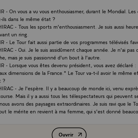
- On vous a vu vous enthousiasmer, durant le Mondial. Les c
-ils dans le même état ?
AC - Tous les sports m'enthousiasment. Je suis aussi heur
vant un ring.
- Le Tour fait aussi partie de vos programmes télévisés favor
AC - Oui. Je le suis assidûment chaque année. Je n'ai pas 
he, mais je suis passionné d'un bout à l'autre.
- Lorsque vous êtes devenu président, vous avez déclaré :
 aux dimensions de la France." Le Tour va-t-il avoir le même ef
 ?
AC - Je l'espère. Il y a beaucoup de monde ici, venu exprè
 course. Mais il y a aussi tous les télespectateurs qui peuvent 
ous avons des paysages extraordinaires. Je suis ravi que le T
Tout le mérite en revient à ma femme, qui s'est donné beauc
Ouvrir