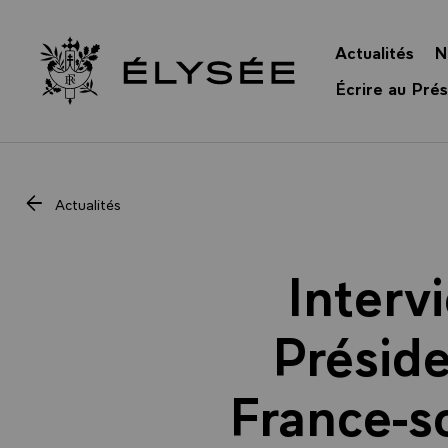
Panneau de gestion des cookies
Actualités
N
Retour à l’accueil Élysée
Écrire au Prés
Actualités
Interv
Préside
France-so