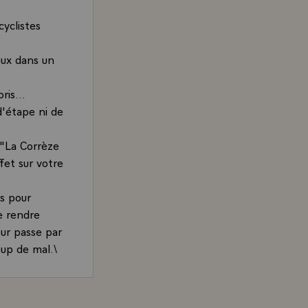
yclistes
eux dans un
is...
d'étape ni de
 "La Corrèze
fet sur votre
s pour
se rendre
our passe par
oup de mal.\