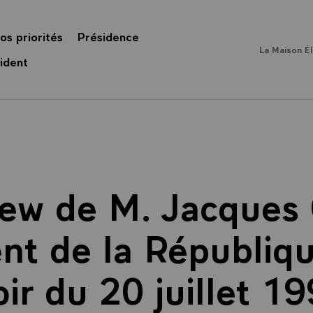
os priorités
Présidence
La Maison É
ident
iew de M. Jacques 
nt de la Républiq
ir du 20 juillet 19