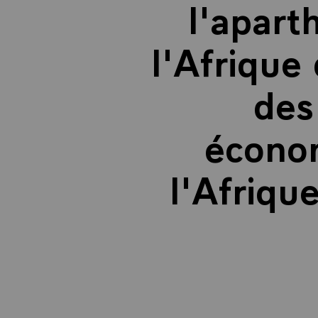
l'apart
l'Afrique
des
économ
l'Afriqu