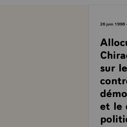
26 juin 1998
Alloc
Chira
sur l
contr
démoc
et le
polit