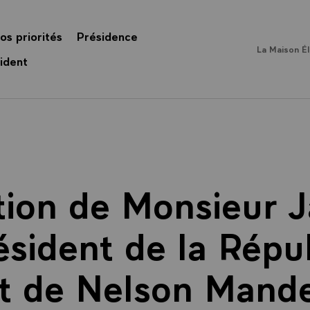
os priorités
Présidence
La Maison É
ident
tion de Monsieur 
ésident de la Répu
t de Nelson Mande