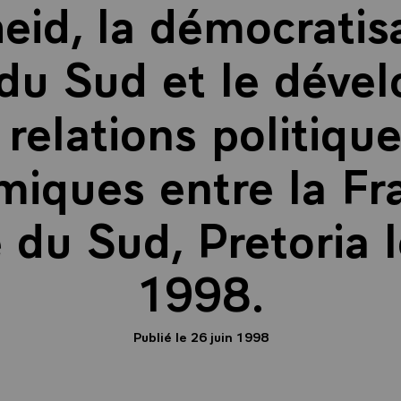
heid, la démocratis
 du Sud et le dév
 relations politique
iques entre la Fr
e du Sud, Pretoria l
1998.
Publié le 26 juin 1998