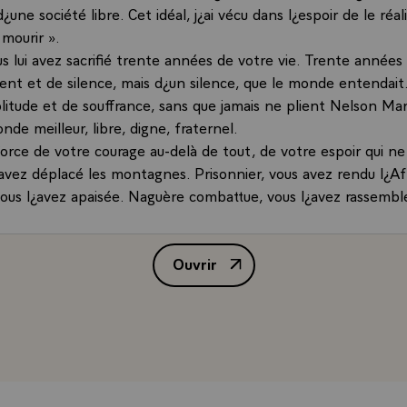
une société libre. Cet idéal, j¿ai vécu dans l¿espoir de le réalis
 mourir ».
us lui avez sacrifié trente années de votre vie. Trente années
t et de silence, mais d¿un silence, que le monde entendait
litude et de souffrance, sans que jamais ne plient Nelson Ma
de meilleur, libre, digne, fraternel.
force de votre courage au-delà de tout, de votre espoir qui ne
 avez déplacé les montagnes. Prisonnier, vous avez rendu l¿Af
 vous l¿avez apaisée. Naguère combattue, vous l¿avez rassembl
us lui avez rendu sa dignité et son rang parmi les premiers da
Ouvrir
Président, vous le savez hélas mieux que personne, l¿Histoire
Allocution de Monsieur Jacques C
nce. Et demain reste un combat. Vous avez engagé votre pay
ile, beau chemin mais semé de doutes et d¿obstacles, celui de
n et de la justice, bref de la fraternité. Ce chemin, je vous pr
semble.
est reconnue dans votre personne et dans votre combat. Elle
 s¿est réjouie quand vous avez brisé vos chaînes.