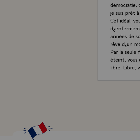
démocratie, d¿
je suis prêt à
Cet idéal, vo
d¿enfermemen
années de so
rêve d¿un mon
Par la seule 
éteint, vous
libre. Libre,
Président, vo
nations.
Monsieur le 
longue patie
chemin diffic
réconciliatio
parcourir en
La France s¿
soutenu. Elle