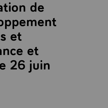
ation de
eloppement
s et
ance et
e 26 juin