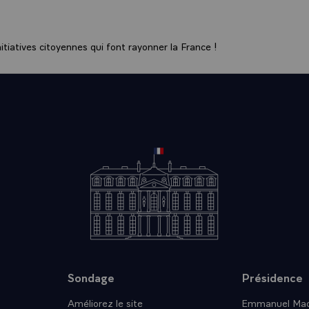
ance, qu¿au lendemain de votre libération, vous avez réservé 
ères visites. Peu de temps après votre élection, mon prédéce
otre action. A mon tour, j¿ai eu la grande joie de vous recevoir,
tiatives citoyennes qui font rayonner la France !
 fête nationale de mon pays qui est aussi la fête de la libert
 concorde, que vous mettez courageusement en ¿uvre.
c¿est moi qui suis votre invité et c'est pour moi une émotion
ce moment où après une vie difficile, une vie de combat et de
, plein de sérénité, éprouve le sentiment d¿avoir fait ce qu¿il
¿Histoire, vous entrez dans la légende. L¿accomplissement de 
que du Sud. En même temps, vous avez écrit un moment de l
, ce soir, pour vous témoigner, à titre personnel, mon admiratio
mon amitié aussi. Je suis là, ce soir, pour saluer, au nom de l
e l¿¿uvre accomplie. Je suis là, ce soir, parce que l¿Afrique d
gent l¿essentiel : une certaine idée de l¿homme, une certaine
être les relations entre les nations, et la même volonté de m
Sondage
Présidence
ision au service de l¿Afrique et du monde.
Améliorez le site
Emmanuel Mac
 d¿une longue histoire, la France est aussi d¿Afrique. Elle a la