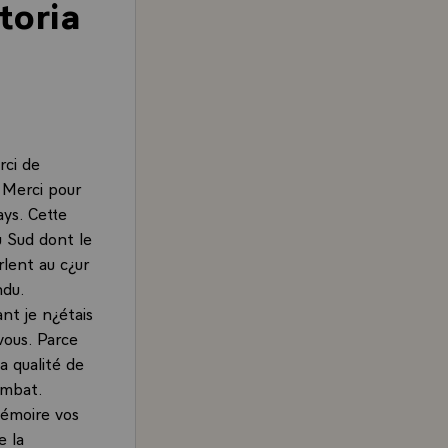
toria
rci de
 Merci pour
ys. Cette
u Sud dont le
rlent au c¿ur
ndu.
nt je n¿étais
vous. Parce
la qualité de
ombat.
mémoire vos
e la