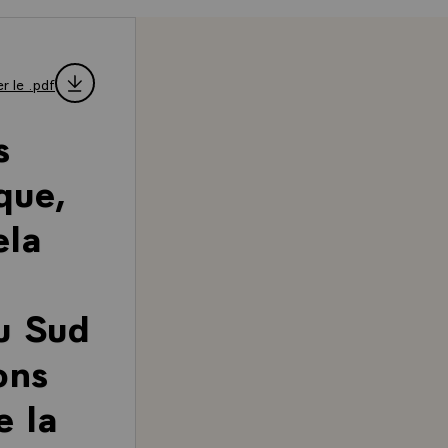
r le .pdf
s
que,
ela
u Sud
ons
e la