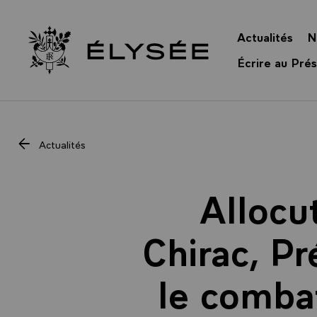
Panneau de gestion des cookies
Actualités
N
Retour à l’accueil Élysée
Écrire au Prés
Actualités
Allocu
Chirac, Pr
le comba