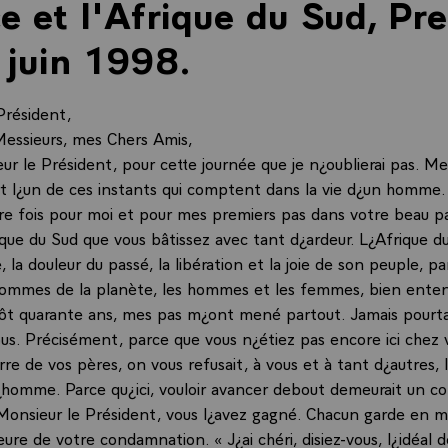
e et l'Afrique du Sud, Pre
 juin 1998.
Président,
essieurs, mes Chers Amis,
r le Président, pour cette journée que je n¿oublierai pas. Me
rt l¿un de ces instants qui comptent dans la vie d¿un homme.
re fois pour moi et pour mes premiers pas dans votre beau pa
ique du Sud que vous bâtissez avec tant d¿ardeur. L¿Afrique d
, la douleur du passé, la libération et la joie de son peuple, pa
hommes de la planète, les hommes et les femmes, bien ente
ôt quarante ans, mes pas m¿ont mené partout. Jamais pourta
us. Précisément, parce que vous n¿étiez pas encore ici chez 
erre de vos pères, on vous refusait, à vous et à tant d¿autres, 
¿homme. Parce qu¿ici, vouloir avancer debout demeurait un c
onsieur le Président, vous l¿avez gagné. Chacun garde en 
eure de votre condamnation. « J¿ai chéri, disiez-vous, l¿idéal d