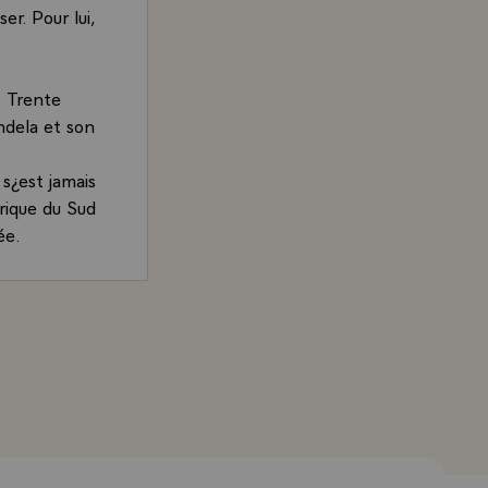
er. Pour lui,
. Trente
ndela et son
 s¿est jamais
rique du Sud
ée.
ns les
 est une
hirac, Président de la République, sur le combat de Nelso
s sur un
 la
opose de le
 vous a