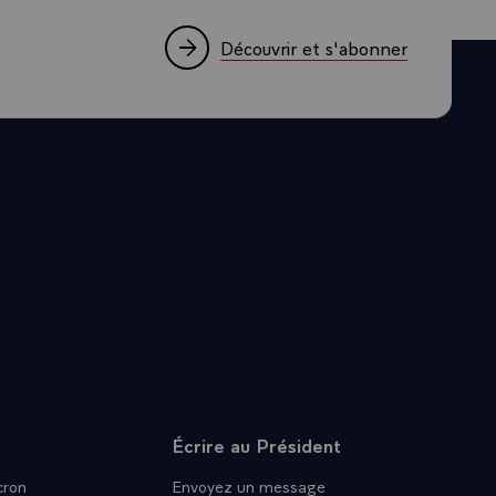
l¿une de vos
sseur était
Découvrir et s'abonner
 le 14 Juillet
é, que vous
. Emotion
 souffrance,
 fallait. Vous
votre vie,
a mémoire du
n depuis si
a France,
u Sud et la
 vision de ce
ettre cette
Écrire au Président
ron
Envoyez un message
 passion de