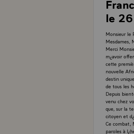
Franc
le 26
Monsieur le 
Mesdames, M
Merci Monsieu
m¿avoir offe
cette premiè
nouvelle Afr
destin unique
de tous les 
Depuis bient
venu chez vo
que, sur la t
citoyen et d
Ce combat, M
paroles à l¿h