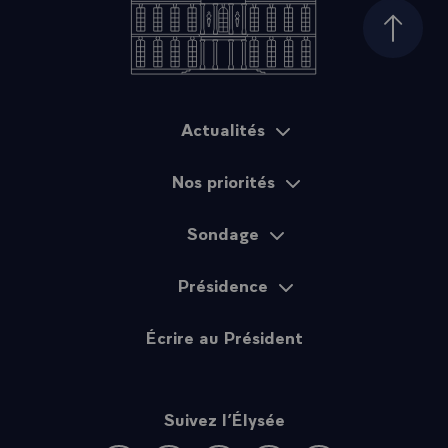
Haut d
Actualités
Plan du site
Nos priorités
Sondage
Présidence
Écrire au Président
Suivez l’Élysée