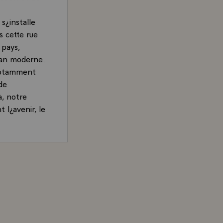
s¿installe
s cette rue
 pays,
iban moderne.
 notamment
 de
à, notre
t l¿avenir, le
e qui
oudrais
Président de la République, sur la coopération franco-lib
éside, avec
hambre de
ranck, est à
 libanais -je