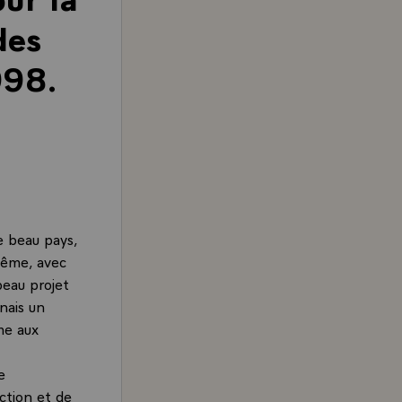
des
998.
re beau pays,
 même, avec
beau projet
nais un
me aux
e
ction et de