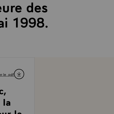
eure des
ai 1998.
r le .pdf
c,
 la
ur la