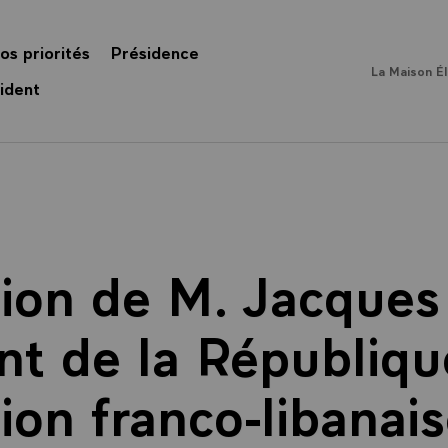
os priorités
Présidence
La Maison É
ident
tion de M. Jacques 
nt de la République
ion franco-libanais