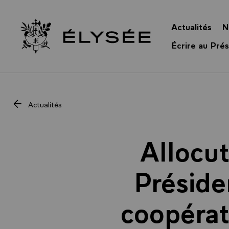
Panneau de gestion des cookies
Actualités
N
Retour à l’accueil Élysée
Écrire au Prés
Actualités
Allocu
Préside
coopérat