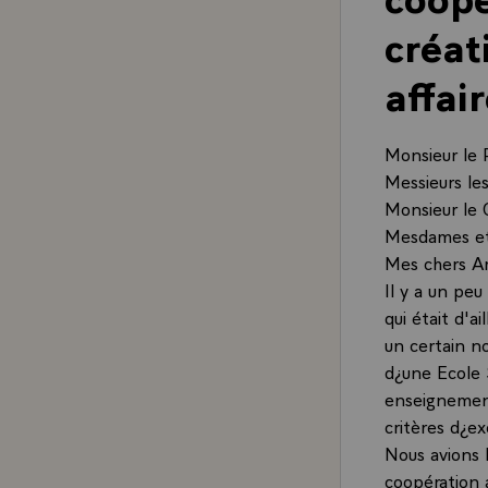
créat
affai
Monsieur le 
Messieurs les
Monsieur le 
Mesdames et
Mes chers A
Il y a un peu
qui était d'a
un certain n
d¿une Ecole S
enseignement
critères d¿e
Nous avions 
coopération 