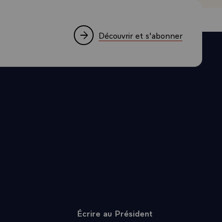
i ont
vec
eprises qui
Découvrir et s'abonner
ntation et
lémentaires,
de qualité,
es chances en
enseignement
erciales et
rmations.
et d¿abord
 les jeunes
venir
 rayonnement
Écrire au Président
oulu faire de