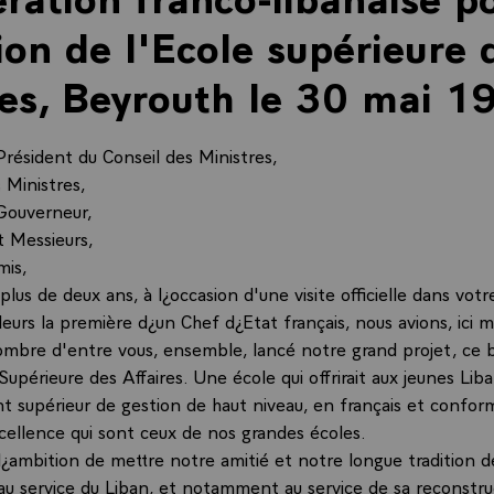
ion de l'Ecole supérieure 
res, Beyrouth le 30 mai 1
Président du Conseil des Ministres,
 Ministres,
Gouverneur,
 Messieurs,
mis,
 plus de deux ans, à l¿occasion d'une visite officielle dans vot
illeurs la première d¿un Chef d¿Etat français, nous avions, ici
ombre d'entre vous, ensemble, lancé notre grand projet, ce 
upérieure des Affaires. Une école qui offrirait aux jeunes Liba
 supérieur de gestion de haut niveau, en français et confor
xcellence qui sont ceux de nos grandes écoles.
l¿ambition de mettre notre amitié et notre longue tradition d
au service du Liban, et notamment au service de sa reconstru