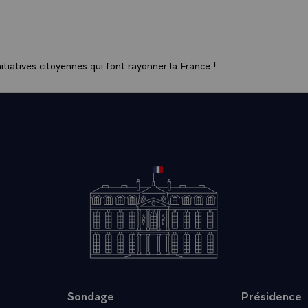
 tout à l'heure, je tiens à le faire publiquement maintenant- qu
concours à l'Ecole Supérieure des Affaires, et qui l¿ont fait a
Je rends hommage aux associations professionnelles, aux entr
au fonctionnement de l¿Etablissement, à ses instances d¿orie
tiatives citoyennes qui font rayonner la France !
nce ainsi qu¿à tous ceux qui ont offert des financements comp
osé, dès le début de cette année, des emplois, et des emplois 
s de la première promotion.
notre ambition est de donner aux jeunes Libanais les meilleur
ant le meilleur enseignement, en leur ouvrant le meilleur l¿
ançais. Partenaires de l¿ESA, l¿Ecole des Hautes Etudes Comm
rieure de Commerce de Paris apportent la qualité de leurs fo
l'objectif du Premier ministre, du Gouverneur et le mien.
l exemple de l¿engagement de la France aux côtés du Liban 
 sa jeunesse ! Quel meilleur symbole de notre volonté d¿aider
quérir ici, à Beyrouth, la meilleure formation possible pour de
 artisans de la réussite, du progrès, de la renaissance et du
 pays.
Sondage
Présidence
, Monsieur le Président du Conseil des Ministres, nous avons v