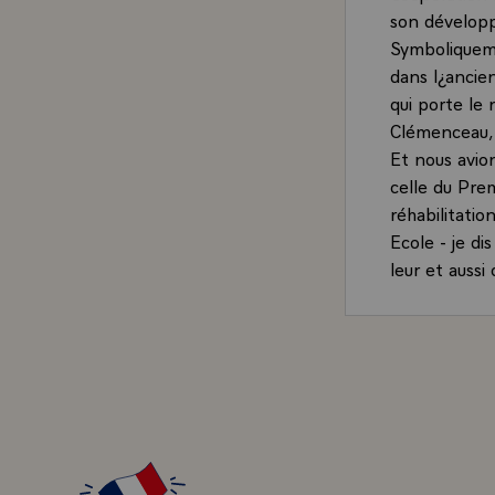
son dévelop
Symboliqueme
dans l¿ancie
qui porte le
Clémenceau, q
Et nous avio
celle du Prem
réhabilitati
Ecole - je di
leur et aussi 
Si les choses
magnifiqueme
réunissait, a
saluer très 
notre Ambass
Commerce et 
nos côtés ce 
Je salue et j