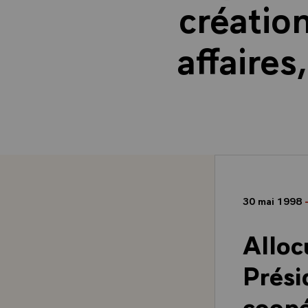
créatio
affaire
30 mai 1998
Alloc
Prési
coopé