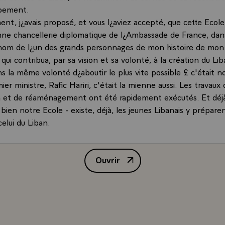
pement.
nt, j¿avais proposé, et vous l¿aviez accepté, que cette Ecole 
nne chancellerie diplomatique de l¿Ambassade de France, dan
 nom de l¿un des grands personnages de mon histoire de mon
ui contribua, par sa vision et sa volonté, à la création du L
ns la même volonté d¿aboutir le plus vite possible £ c'était
ier ministre, Rafic Hariri, c'était la mienne aussi. Les travaux
on et de réaménagement ont été rapidement exécutés. Et déj
s bien notre Ecole - existe, déjà, les jeunes Libanais y préparen
celui du Liban.
 sont allées si vite, c¿est parce que, Libanais et Français ont
nt travaillé ensemble. Ils ont noué un partenariat exemplair
Ouvrir
vec les représentants de la France, la Banque du Liban, et je v
Allocution de M. Jacques Chirac, 
amicalement M. Riad Salame, le Gouverneur, mon ami, qui copr
adeur, le Conseil de Surveillance de l¿Ecole, mais aussi la C
d¿Industrie de Paris, dont le nouveau Président, M. Michel F
matin, et je l'en remercie.
e remercie les personnalités du monde économique et financier