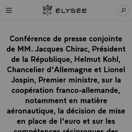
Panneau de gestion des cookies
menu
Retour à l’accueil Élysée
Rech
Conférence de presse conjointe
de MM. Jacques Chirac, Président
de la République, Helmut Kohl,
Chancelier d'Allemagne et Lionel
Jospin, Premier ministre, sur la
coopération franco-allemande,
notamment en matière
aéronautique, la décision de mise
en place de l'euro et sur les
compétences réciproques des