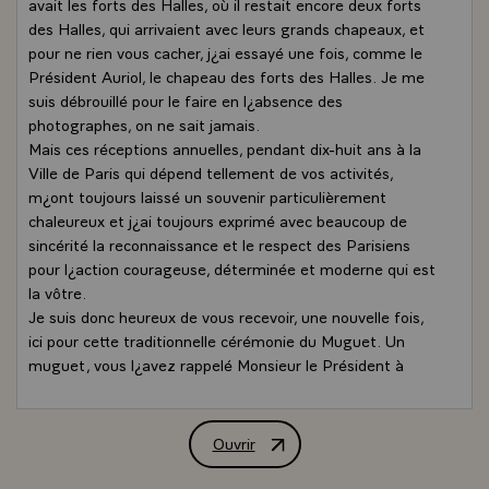
avait les forts des Halles, où il restait encore deux forts
des Halles, qui arrivaient avec leurs grands chapeaux, et
pour ne rien vous cacher, j¿ai essayé une fois, comme le
Président Auriol, le chapeau des forts des Halles. Je me
suis débrouillé pour le faire en l¿absence des
photographes, on ne sait jamais.
Mais ces réceptions annuelles, pendant dix-huit ans à la
Ville de Paris qui dépend tellement de vos activités,
m¿ont toujours laissé un souvenir particulièrement
chaleureux et j¿ai toujours exprimé avec beaucoup de
sincérité la reconnaissance et le respect des Parisiens
pour l¿action courageuse, déterminée et moderne qui est
la vôtre.
Je suis donc heureux de vous recevoir, une nouvelle fois,
ici pour cette traditionnelle cérémonie du Muguet. Un
muguet, vous l¿avez rappelé Monsieur le Président à
juste titre, qui porte bonheur. Je souhaite que ce bonheur
soit, naturellement, celui des Français.
Je vous remercie de vos voeux. Mon épouse m¿a prié de
Ouvrir
Intervention de M. Jacques Chirac, Pré
l¿excuser et regrette beaucoup d¿être absente cette
année, mais elle n¿est pas disponible aujourd¿hui. Je