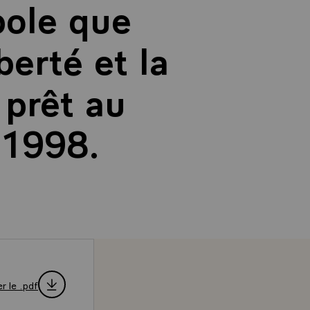
bole que
berté et la
 prêt au
 1998.
r le .pdf