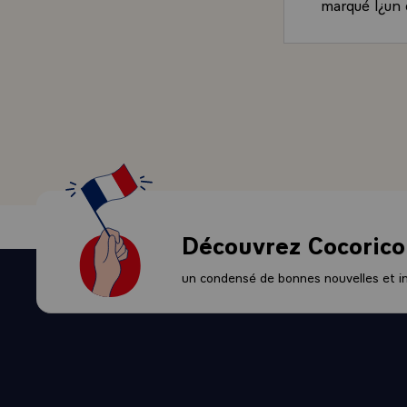
marqué l¿un 
Et un formid
A votre tour,
Cette «Année
notre coeur,
foisonnante,
distances gé
invitation à 
C¿est aujour
pendant un a
Puissent-elles
Découvrez Cocorico
mieux connaî
La France d¿a
un condensé de bonnes nouvelles et ini
d'invention.
souvent impe
Cette France
dans quelque
La Statue de 