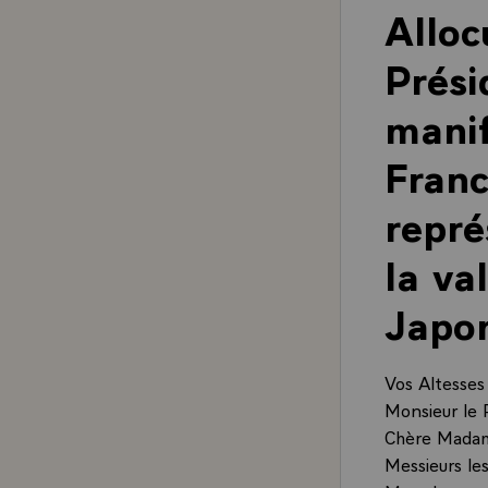
Alloc
Prési
manif
Franc
repré
la va
Japon
Vos Altesses
Monsieur le 
Chère Mada
Messieurs les