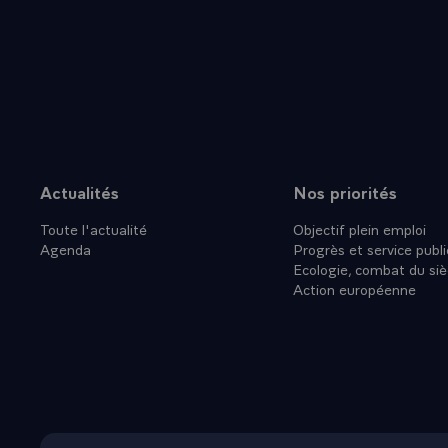
plus célèbre
Delacroix, "l
des chefs-d'o
fondatrices 
monde.
Depuis plus d
York, offert
de Bartholdi
Actualités
Nos priorités
Plan du site
un dialogue 
Toute l'actualité
Objectif plein emploi
Aujourd¿hui, 
Agenda
Progrès et service publi
grand dialogu
Ecologie, combat du siè
Oui, Altesse
Action européenne
accomplir de 
énergies. Ce
souligne nos 
ainsi un nou
Confiant dan
vont se déro