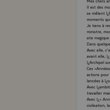
Mes chers am
Il est des m
se mêlent l¿
moments que 
Je tiens à re
ministre, mo
site magique
Dans quelque
Avec elle, c'
avant elle, 
l¿Archipel s
Ces «Années»
actions pour
lancées à l¿
Avec l¿ambit
travailler ma
Avec l¿« Ann
civilisation,