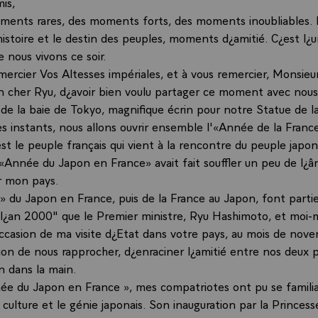
is,
oments rares, des moments forts, des moments inoubliables
histoire et le destin des peuples, moments d¿amitié. C¿est l¿
nous vivons ce soir.
mercier Vos Altesses impériales, et à vous remercier, Monsieu
n cher Ryu, d¿avoir bien voulu partager ce moment avec nous
 de la baie de Tokyo, magnifique écrin pour notre Statue de la
s instants, nous allons ouvrir ensemble l'«Année de la Franc
est le peuple français qui vient à la rencontre du peuple jap
l¿«Année du Japon en France» avait fait souffler un peu de l¿
ur mon pays.
 du Japon en France, puis de la France au Japon, font parti
 l¿an 2000" que le Premier ministre, Ryu Hashimoto, et moi
occasion de ma visite d¿Etat dans votre pays, au mois de no
ion de nous rapprocher, d¿enraciner l¿amitié entre nos deux 
in dans la main.
ée du Japon en France », mes compatriotes ont pu se familiar
 la culture et le génie japonais. Son inauguration par la Princes