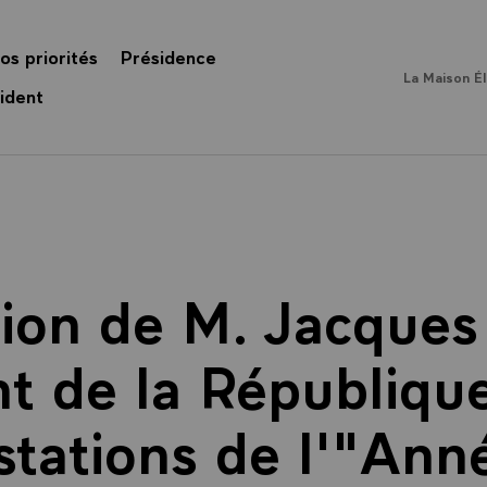
os priorités
Présidence
La Maison É
ident
tion de M. Jacques 
t de la République
tations de l'"Ann