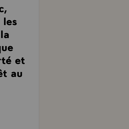
c,
 les
la
que
rté et
êt au