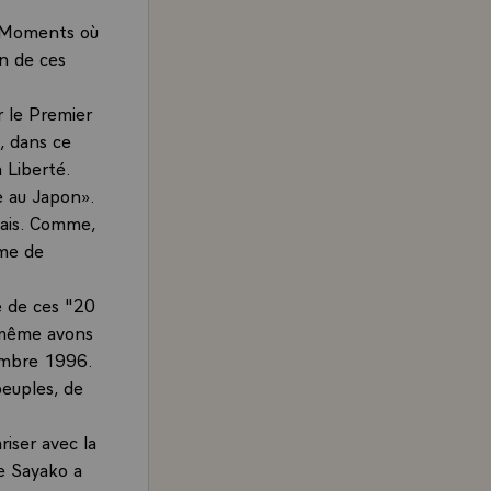
. Moments où
un de ces
r le Premier
, dans ce
 Liberté.
e au Japon».
onais. Comme,
âme de
e de ces "20
-même avons
vembre 1996.
peuples, de
iser avec la
se Sayako a