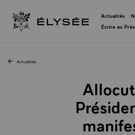
Panneau de gestion des cookies
Actualités
N
Retour à l’accueil Élysée
Écrire au Prés
Actualités
Allocu
Présiden
manifes