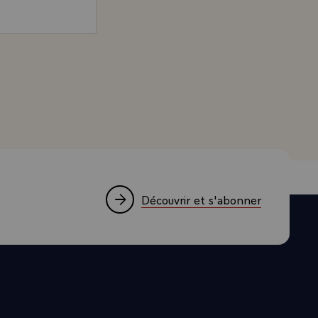
us-même, de
 Président de la République, sur les manifestations de l'
e
elà les
e une
 se dérouler
s leur faire
Découvrir et s'abonner
re
ndeuse,
llumination,
, l¿un des