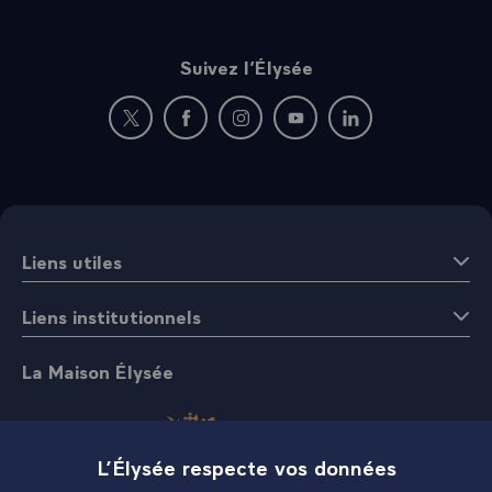
Suivez l’Élysée
Nouvelle fenêtre : rejoignez-nous sur Twitter
Nouvelle fenêtre : rejoignez-nous sur Fac
Nouvelle fenêtre : rejoignez-nous 
Nouvelle fenêtre : rejoigne
Nouvelle fenêtre : 
Liens utiles
Liens institutionnels
La Maison Élysée
L’Élysée respecte vos données