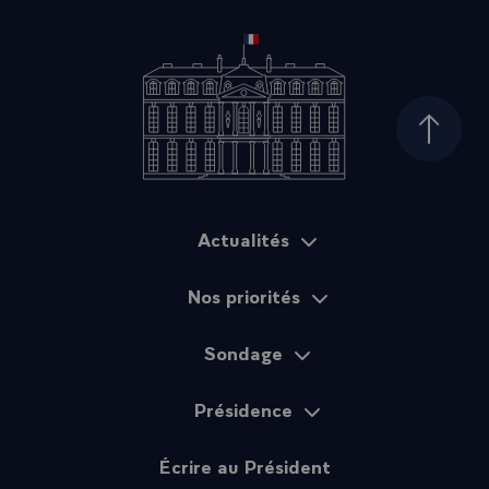
Haut d
Actualités
Plan du site
Nos priorités
Sondage
Présidence
Écrire au Président