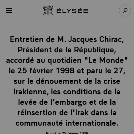
Panneau de gestion des cookies
menu
Retour à l’accueil Élysée
Rech
Entretien de M. Jacques Chirac,
Président de la République,
accordé au quotidien "Le Monde"
le 25 février 1998 et paru le 27,
sur le dénouement de la crise
irakienne, les conditions de la
levée de l'embargo et de la
réinsertion de l'Irak dans la
communauté internationale.
Publié le 25 février 1998