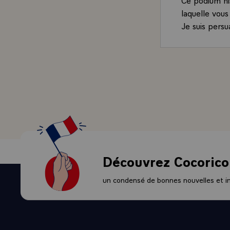
laquelle vou
Je suis pers
proches et t
En vous reno
Robert, l'ex
Bravo !
Superbe expl
Bien amical
Cher Emmanu
Je viens d'a
adresse mes 
jeux de Naga
Découvrez Cocorico
Ce podium hi
laquelle vou
un condensé de bonnes nouvelles et ini
Je suis pers
proches et t
En vous reno