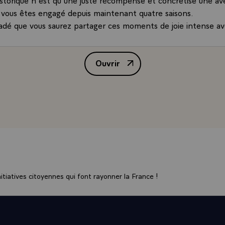
s vous êtes engagé depuis maintenant quatre saisons.
uadé que vous saurez partager ces moments de joie intense av
ous ceux qui vous ont permis d'atteindre ces sommets.
uvelant toutes mes félicitations, je vous prie d'accepter, Ch
Ouvrir
pression de mes bien cordiales amitiés.
Lettre de félicitations adressé
oit !
ement,
el Hostache,
pprendre votre superbe médaille de bronze en bob à quatre e
plus chaleureux compliments pour cette huitième médaille fra
no.
storique n'est qu'une juste récompense et concrétise une av
s vous ête engagé depuis maintenant quatre saisons.
tiatives citoyennes qui font rayonner la France !
uadé que vous saurez partager ces moments de joie intense av
ous ceux qui vous ont permis d'atteindre ces sommets.
uvelant toutes mes félicitations, je vous prie d'accepter, C