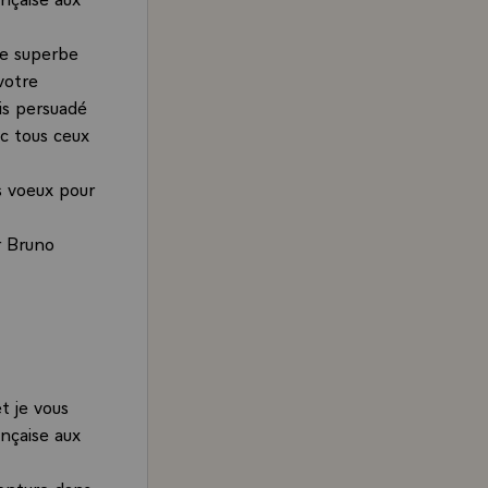
une superbe
votre
uis persuadé
c tous ceux
s voeux pour
r Bruno
t je vous
nçaise aux
enture dans