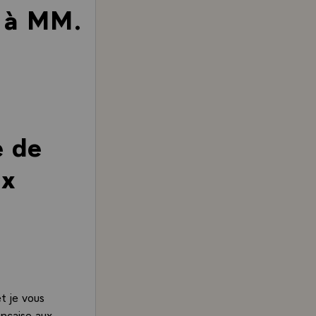
e à MM.
e de
ux
t je vous
nçaise aux