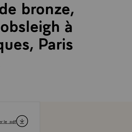
 de bronze,
obsleigh à
ues, Paris
.
r le .pdf