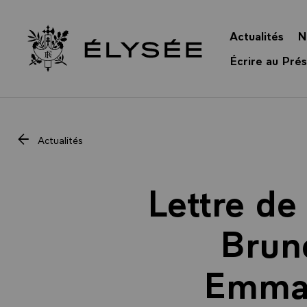
Panneau de gestion des cookies
Actualités
N
Retour à l’accueil Élysée
Écrire au Prés
Actualités
Lettre de
Brun
Emman