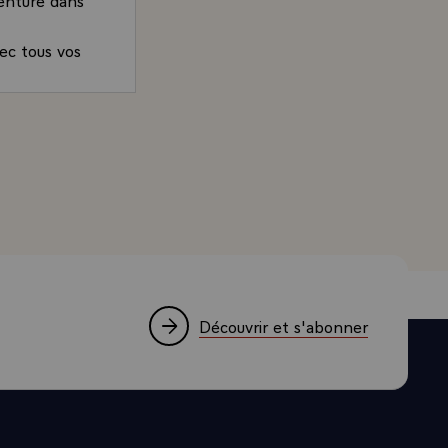
ec tous vos
er Max
e à MM. Bruno Mingeon, Max Robert, Emmanuel Hostache et
t je vous
nçaise aux
enture dans
Découvrir et s'abonner
ec tous vos
her Emmanuel