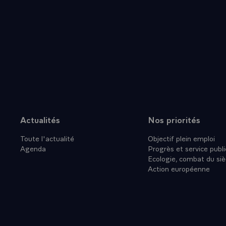
Hostache, l'
Bravo !
C'était super
Bien amical
Cher Eric Le
Je viens d'a
adresse mes 
Jeux de Nag
Ce podium hi
laquelle vou
Actualités
Nos priorités
Plan du site
Je suis pers
Toute l'actualité
Objectif plein emploi
proches et t
Agenda
Progrès et service publi
En vous renou
Ecologie, combat du siè
Chanony, l'e
Action européenne
Bravo !
C'était magni
Bien amicale