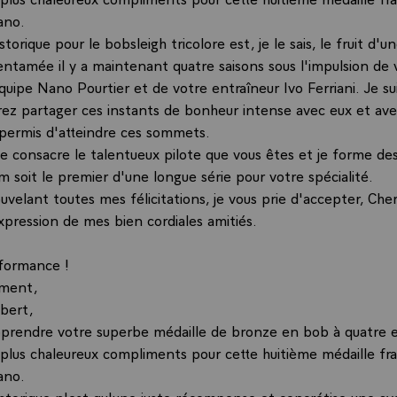
ano.
torique pour le bobsleigh tricolore est, je le sais, le fruit d'
entamée il y a maintenant quatre saisons sous l'impulsion de 
quipe Nano Pourtier et de votre entraîneur Ivo Ferriani. Je s
rez partager ces instants de bonheur intense avec eux et ave
 permis d'atteindre ces sommets.
le consacre le talentueux pilote que vous êtes et je forme de
 soit le premier d'une longue série pour votre spécialité.
uvelant toutes mes félicitations, je vous prie d'accepter, Che
xpression de mes bien cordiales amitiés.
formance !
ement,
bert,
pprendre votre superbe médaille de bronze en bob à quatre e
plus chaleureux compliments pour cette huitième médaille fra
ano.
storique n'est qu'une juste récompense et concrétise une av