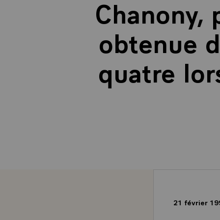
Chanony, p
obtenue d
quatre lo
21 février 1