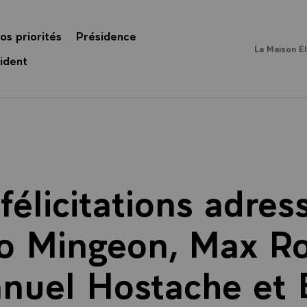
os priorités
Présidence
La Maison É
ident
 félicitations adre
o Mingeon, Max Ro
uel Hostache et E