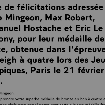
e de félicitations adressé
o Mingeon, Max Robert,
nuel Hostache et Eric Le
ny, pour leur médaille de
e, obtenue dans l'épreuv
eigh à quatre lors des Je
iques, Paris le 21 février
.
Mingeon,
pprendre votre superbe médaille de bronze en bob à quatre e
plus chaleureux compliments pour cette huitième médaille fra