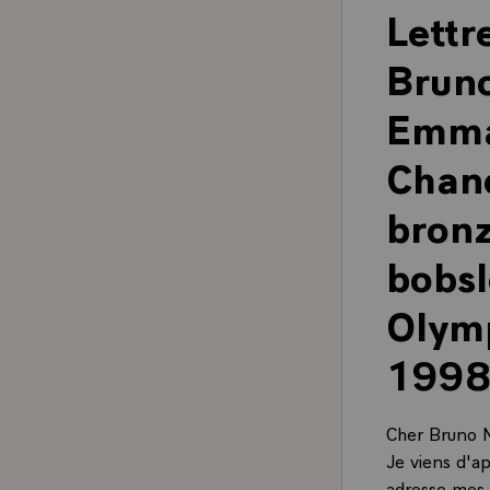
Lettr
Brun
Emma
Chano
bronz
bobsl
Olymp
1998
Cher Bruno 
Je viens d'a
adresse mes 