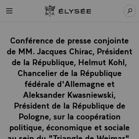
Panneau de gestion des cookies
menu
Retour à l’accueil Élysée
Rech
Conférence de presse conjointe
de MM. Jacques Chirac, Président
de la République, Helmut Kohl,
Chancelier de la République
fédérale d'Allemagne et
Aleksander Kwasniewski,
Président de la République de
Pologne, sur la coopération
politique, économique et sociale
au sein du "Triangle de Weimar",