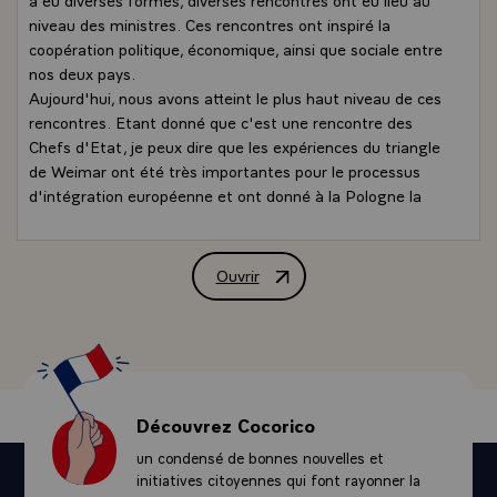
niveau des ministres. Ces rencontres ont inspiré la
coopération politique, économique, ainsi que sociale entre
nos deux pays.
Aujourd'hui, nous avons atteint le plus haut niveau de ces
rencontres. Etant donné que c'est une rencontre des
Chefs d'Etat, je peux dire que les expériences du triangle
de Weimar ont été très importantes pour le processus
d'intégration européenne et ont donné à la Pologne la
possibilité de trouver sa place dans les structures
européennes.
Je vais exprimer ma reconnaissance à Monsieur le
Ouvrir
Conférence de presse conjointe de MM. 
Président Jacques Chirac et à Monsieur le Chancelier
Helmut Kohl, pour leur claire et conséquente politique vis-
à-vis de l'élargissement de l'OTAN et de l'Union
européenne. La Pologne est à la veille de décisions sur
son entrée à l'OTAN et, dans quelques semaines, la
Pologne entamera les négociations avec l'Union
Découvrez Cocorico
européenne. Nous avons pu compter sur nos partenaires
un condensé de bonnes nouvelles et
français et allemands, sur nos partenaires et amis, et il
initiatives citoyennes qui font rayonner la
résulte de nos entretiens que nous pouvons aussi