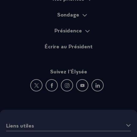
Sondage
Présidence
Écrire au Président
Suivez l’Élysée
Nouvelle fenêtre : rejoignez-nous sur Twitter
Nouvelle fenêtre : rejoignez-nous sur Fac
Nouvelle fenêtre : rejoignez-nous 
Nouvelle fenêtre : rejoigne
Nouvelle fenêtre : 
Liens utiles