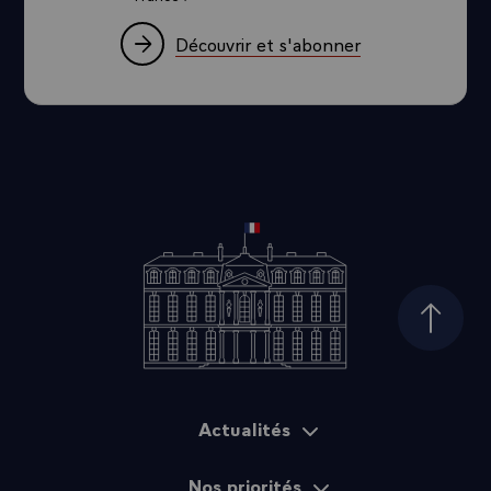
Découvrir et s'abonner
Haut d
Actualités
Plan du site
Nos priorités