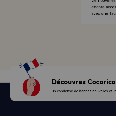
encore accès
avec une faci
Cependant, n
l¿homme a su 
Car notre siè
viennent de 
nos contempo
donnés scien
Pourtant, le
par les phil
mythe de Prom
feu à la déc
Découvrez Cocorico
ambivalence.
conscience d
un condensé de bonnes nouvelles et ini
genre humain
précédent, d
jusqu¿alors. 