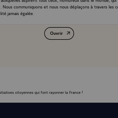
. Nous communiquons et nous nous déplaçons à travers les c
lité jamais égalée.
ous pouvons nous demander si, en possession de tous ces bi
créer plus de justice, apporter plus de paix, agir avec plus d
Ouvrir
cle n¿aura été épargné par aucun des grands fléaux de l¿histoi
Discours de M. Jacques Chirac, Pr
la nature ou de l¿homme. Que l¿on pense aux guerres ou aux 
rains les auront même subis avec toute la démesure dont ils
tifiquement les moyens.
s rapports entre science et morale avaient depuis longtemps 
osophes, par les théologiens. Que l¿on songe au Livre de la Ge
éthée, ils sont au coeur des récits les plus anciens. De la m
ouverte de l¿atome, nos savoirs n¿ont cessé de démontrer leu
 Mais les percées scientifiques de notre temps soulèvent, pou
es hommes, des interrogations nouvelles, qui engagent l¿av
tiatives citoyennes qui font rayonner la France !
. Notre monde s¿est en effet doté d¿une puissance de destr
¿un pouvoir inégalé sur la nature et d¿une capacité d¿eugén
La question de la maîtrise et des finalités du progrès scientifi