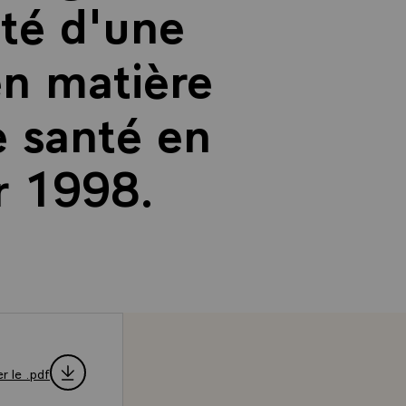
ité d'une
en matière
e santé en
er 1998.
r le .pdf