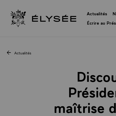
Panneau de gestion des cookies
Actualités
N
Retour à l’accueil Élysée
Écrire au Prés
Actualités
Discou
Préside
maîtrise d