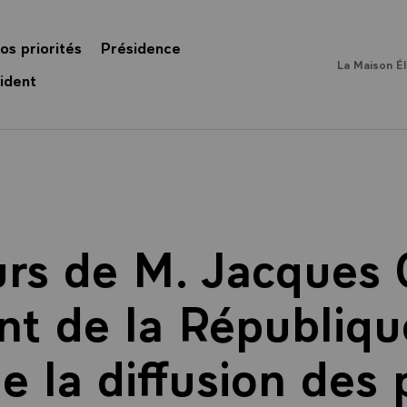
os priorités
Présidence
La Maison É
ident
rs de M. Jacques 
nt de la République
e la diffusion des