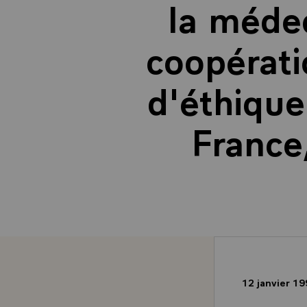
la médec
coopérati
d'éthique
France,
12 janvier 1