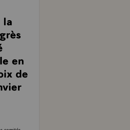
 la
ogrès
é
le en
oix de
nvier
es comités