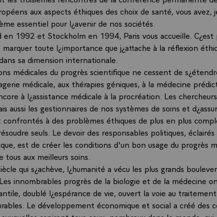
opéens aux aspects éthiques des choix de santé, vous avez, je
ème essentiel pour l¿avenir de nos sociétés.
 en 1992 et Stockholm en 1994, Paris vous accueille. C¿est
 marquer toute l¿importance que j¿attache à la réflexion éthi
ns sa dimension internationale.
ions médicales du progrès scientifique ne cessent de s¿étendr
gerie médicale, aux thérapies géniques, à la médecine prédict
ncore à l¿assistance médicale à la procréation. Les chercheurs
is aussi les gestionnaires de nos systèmes de soins et d¿assu
t confrontés à des problèmes éthiques de plus en plus comple
ésoudre seuls. Le devoir des responsables politiques, éclairés 
ique, est de créer les conditions d'un bon usage du progrès m
 tous aux meilleurs soins.
siècle qui s¿achève, l¿humanité a vécu les plus grands boulev
 Les innombrables progrès de la biologie et de la médecine on
antile, doublé l¿espérance de vie, ouvert la voie au traitemen
curables. Le développement économique et social a créé des c
s auxquelles aspirent tous ceux, nombreux dans le monde, qui