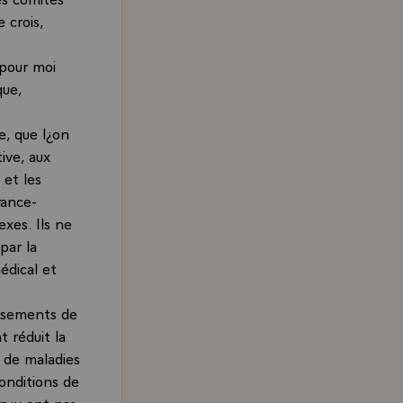
 crois,
 pour moi
que,
e, que l¿on
ive, aux
 et les
rance-
xes. Ils ne
par la
édical et
ersements de
t réduit la
t de maladies
onditions de
 n¿y ont pas