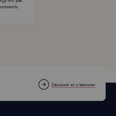
ontinents
enfaits,
e sagesse.
re, qu¿ils
ésident de la République, sur la maîtrise de la diffusion
génocides,
 se sont
été explorés,
nèse ou au
aîtrise du
r
r la
Découvrir et s'abonner
enir même du
uction sans
isme inconnue
que se pose