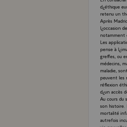
d¿éthique eur
retenu un th
Après Madrid
l¿occasion de
notamment da
Les applicat
pense à l¿ima
greffes, ou e
médecins, ma
maladie, son
peuvent les r
réflexion éth
d¿un accès de
Au cours du 
son histoire.
mortalité inf
autrefois in
vie nouvelle