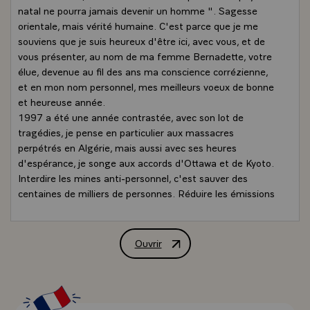
natal ne pourra jamais devenir un homme ". Sagesse
orientale, mais vérité humaine. C'est parce que je me
souviens que je suis heureux d'être ici, avec vous, et de
vous présenter, au nom de ma femme Bernadette, votre
élue, devenue au fil des ans ma conscience corrézienne,
et en mon nom personnel, mes meilleurs voeux de bonne
et heureuse année.
1997 a été une année contrastée, avec son lot de
tragédies, je pense en particulier aux massacres
perpétrés en Algérie, mais aussi avec ses heures
d'espérance, je songe aux accords d'Ottawa et de Kyoto.
Interdire les mines anti-personnel, c'est sauver des
centaines de milliers de personnes. Réduire les émissions
de gaz à effet de serre, c'est naturellement travailler
pour les générations à venir.\
En France, une nouvelle majorité a été élue.
Ouvrir
Allocution de M. Jacques Chirac, Préside
Conformément à nos institutions, le gouvernement issu
de cette majorité applique sa politique. J'assume toutes
les responsabilités qui sont les miennes. Gardien des
valeurs de la République, je suis aussi le garant de l'avenir