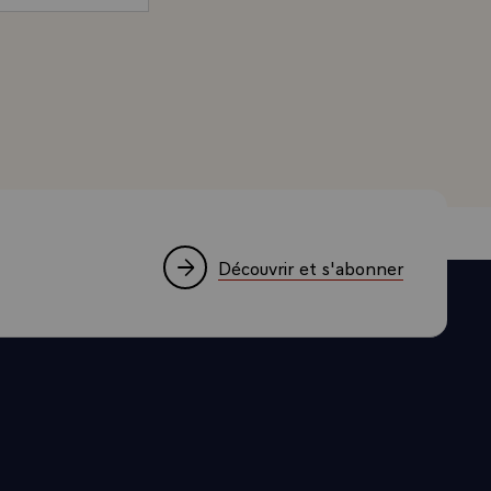
ésident de la République, adressé à M. Gaston Flosse, Pr
Découvrir et s'abonner