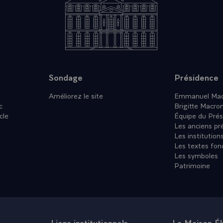
Sondage
Présidence
Améliorez le site
Emmanuel Mac
c
Brigitte Macro
cle
Équipe du Prés
Les anciens pr
Les institution
Les textes fon
Les symboles
Patrimoine
Liens institutionnels
La Maison É