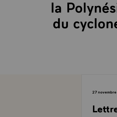
la Polynés
du cyclon
27 novembre
Lettr