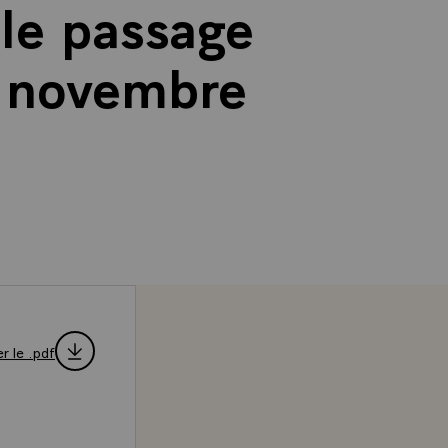
 le passage
7 novembre
r le .pdf