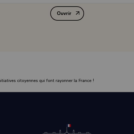
Ouvrir
Lettre de M. Jacques Chirac, Pr
tiatives citoyennes qui font rayonner la France !