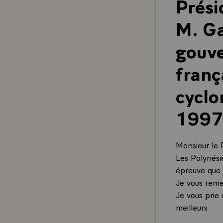
Prési
M. Ga
gouve
franç
cyclo
1997
Monsieur le 
Les Polynési
épreuve que 
Je vous remer
Je vous prie
meilleurs.