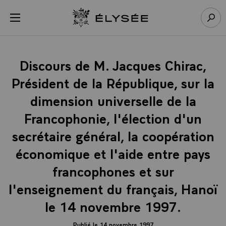
Panneau de gestion des cookies
menu
Retour à l’accueil Élysée
Rech
Discours de M. Jacques Chirac,
Président de la République, sur la
dimension universelle de la
Francophonie, l'élection d'un
secrétaire général, la coopération
économique et l'aide entre pays
francophones et sur
l'enseignement du français, Hanoï
le 14 novembre 1997.
Publié le 14 novembre 1997