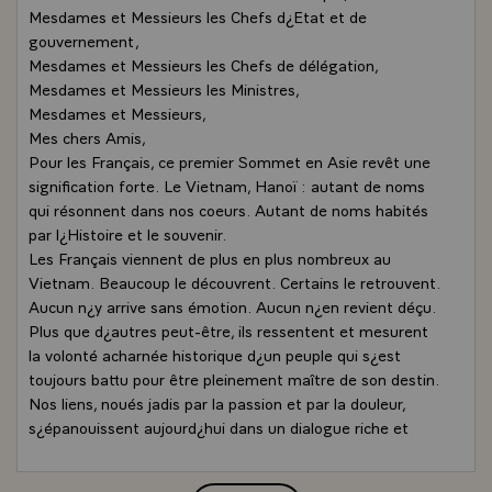
Mesdames et Messieurs les Chefs d¿Etat et de
gouvernement,
Mesdames et Messieurs les Chefs de délégation,
Mesdames et Messieurs les Ministres,
Mesdames et Messieurs,
Mes chers Amis,
Pour les Français, ce premier Sommet en Asie revêt une
signification forte. Le Vietnam, Hanoï : autant de noms
qui résonnent dans nos coeurs. Autant de noms habités
par l¿Histoire et le souvenir.
Les Français viennent de plus en plus nombreux au
Vietnam. Beaucoup le découvrent. Certains le retrouvent.
Aucun n¿y arrive sans émotion. Aucun n¿en revient déçu.
Plus que d¿autres peut-être, ils ressentent et mesurent
la volonté acharnée historique d¿un peuple qui s¿est
toujours battu pour être pleinement maître de son destin.
Nos liens, noués jadis par la passion et par la douleur,
s¿épanouissent aujourd¿hui dans un dialogue riche et
confiant. J¿en suis heureux, et je tiens à remercier, en
notre nom à tous, les hautes autorités vietnamiennes, qui