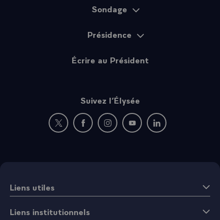
Sondage
Présidence
Écrire au Président
Suivez l’Élysée
Nouvelle fenêtre : rejoignez-nous sur Twitter
Nouvelle fenêtre : rejoignez-nous sur Fac
Nouvelle fenêtre : rejoignez-nous 
Nouvelle fenêtre : rejoigne
Nouvelle fenêtre : 
Liens utiles
Liens institutionnels