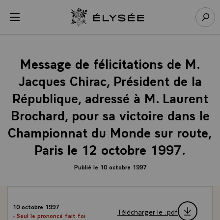
Panneau de gestion des cookies
menu
Retour à l’accueil Élysée
Rech
Message de félicitations de M.
Jacques Chirac, Président de la
République, adressé à M. Laurent
Brochard, pour sa victoire dans le
Championnat du Monde sur route,
Paris le 12 octobre 1997.
Publié le 10 octobre 1997
10 octobre 1997
Télécharger le .pdf
- Seul le prononcé fait foi