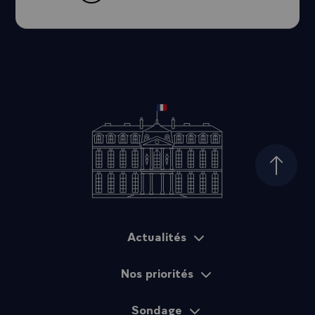
Haut d
Actualités
Plan du site
Nos priorités
Sondage