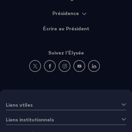
Présidence
Écrire au Président
Suivez l’Élysée
Nouvelle fenêtre : rejoignez-nous sur Twitter
Nouvelle fenêtre : rejoignez-nous sur Fac
Nouvelle fenêtre : rejoignez-nous 
Nouvelle fenêtre : rejoigne
Nouvelle fenêtre : 
Liens utiles
Liens institutionnels