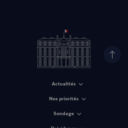
Haut d
Actualités
Plan du site
Nos priorités
Sondage
Présidence