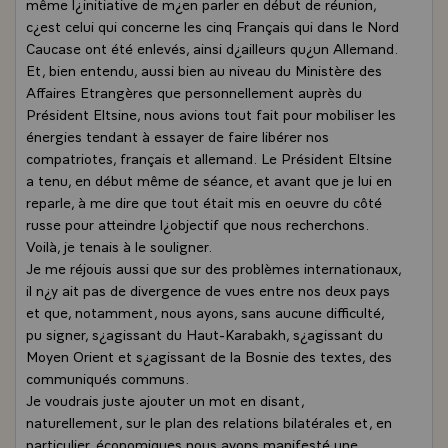
même l¿initiative de m¿en parler en début de réunion,
c¿est celui qui concerne les cinq Français qui dans le Nord
Caucase ont été enlevés, ainsi d¿ailleurs qu¿un Allemand.
Et, bien entendu, aussi bien au niveau du Ministère des
Affaires Etrangères que personnellement auprès du
Président Eltsine, nous avions tout fait pour mobiliser les
énergies tendant à essayer de faire libérer nos
compatriotes, français et allemand. Le Président Eltsine
a tenu, en début même de séance, et avant que je lui en
reparle, à me dire que tout était mis en oeuvre du côté
russe pour atteindre l¿objectif que nous recherchons.
Voilà, je tenais à le souligner.
Je me réjouis aussi que sur des problèmes internationaux,
il n¿y ait pas de divergence de vues entre nos deux pays
et que, notamment, nous ayons, sans aucune difficulté,
pu signer, s¿agissant du Haut-Karabakh, s¿agissant du
Moyen Orient et s¿agissant de la Bosnie des textes, des
communiqués communs.
Je voudrais juste ajouter un mot en disant,
naturellement, sur le plan des relations bilatérales et, en
particulier, économiques nous avons manifesté une