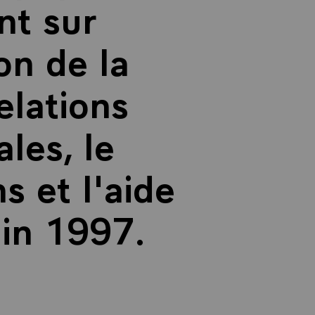
nt sur
on de la
relations
les, le
s et l'aide
uin 1997.