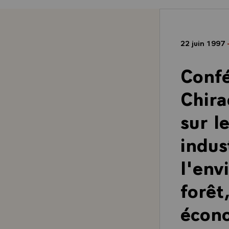
22 juin 1997
Confé
Chira
sur l
indus
l'env
forêt,
écono