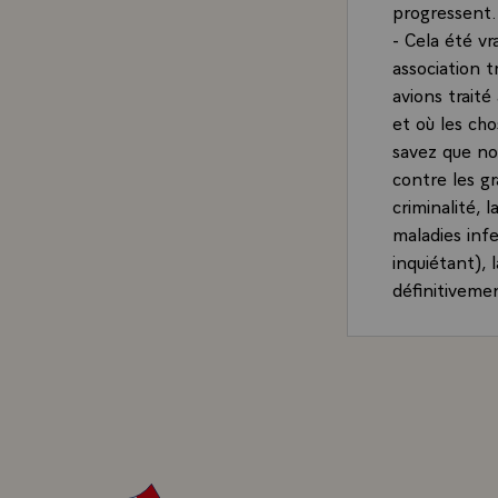
progressent.
- Cela été vra
association t
avions traité
et où les cho
savez que nou
contre les gr
criminalité, 
maladies inf
inquiétant),
définitiveme
développemen
naturelle de
l'aide au dé
oeuvre grâce
intensificati
Deuxième et d
des rumeurs,