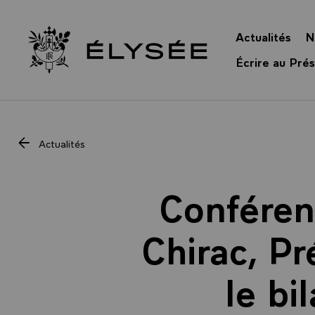
Panneau de gestion des cookies
Actualités
N
Retour à l’accueil Élysée
Écrire au Prés
Actualités
Conféren
Chirac, Pr
le b