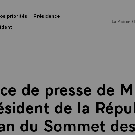
os priorités
Présidence
La Maison É
ident
ce de presse de M
ésident de la Répu
ilan du Sommet des