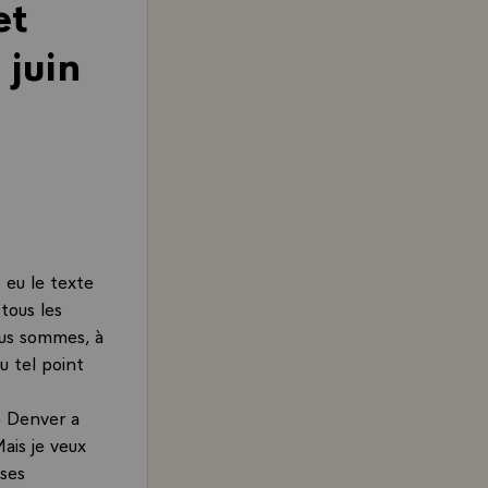
et
 juin
 eu le texte
 tous les
ous sommes, à
u tel point
e Denver a
ais je veux
oses