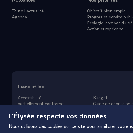
lors de son 
Toute l'actualité
Objectif plein emploi
bien, nous a
Agenda
Progrès et service publi
point de vue 
Ecologie, combat du siè
- Même chose
Action européenne
développemen
conséquence 
même de deux
terme de dés
d'inondation
d'habitants 
pourraient ê
Vous savez qu
Liens utiles
l'un des pays
Accessibilité :
Budget
confirmée au
partiellement conforme
Guide de déontologi
avait d'autr
Données personnelles
Nous rejoindre
L’Élysée respecte vos données
Mentions légales
Plan du site
avons décidé
Gestion des cookies
de 15 %. Ce 
Nous utilisons des cookies sur ce site pour améliorer votre ex
les experts 