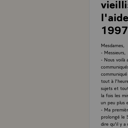
vieil
l'aid
1997
Mesdames,
- Messieurs,
- Nous voilà
communiqués 
communiqué d
tout à l'heur
sujets et to
la fois les m
un peu plus e
- Ma premièr
prolongé le 
dire qu'il y