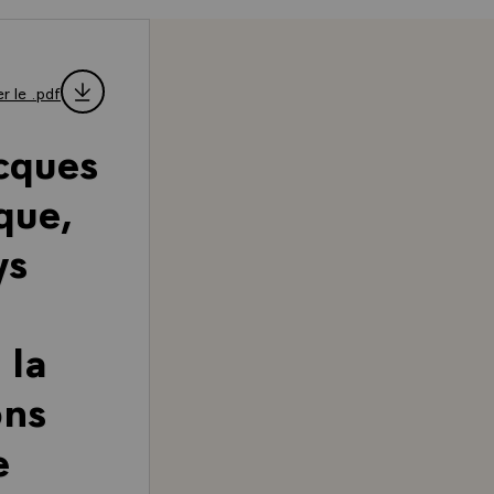
r le .pdf
cques
que,
ys
 la
ons
e