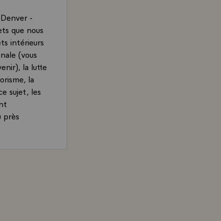
à Denver -
jets que nous
ts intérieurs
onale (vous
nir), la lutte
orisme, la
ce sujet, les
nt
u près
 la suite
qui touche à
à mettre en
s Chirac, Président de la République, sur le bilan du Som
suite et une
s ici ou là
si certains