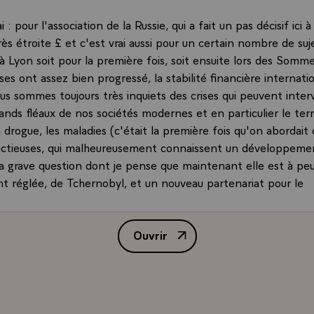
i : pour l'association de la Russie, qui a fait un pas décisif ici 
rès étroite £ et c'est vrai aussi pour un certain nombre de su
 à Lyon soit pour la première fois, soit ensuite lors des Somme
ses ont assez bien progressé, la stabilité financière internati
s sommes toujours très inquiets des crises qui peuvent interve
ands fléaux de nos sociétés modernes et en particulier le terr
la drogue, les maladies (c'était la première fois qu'on abordait 
ectieuses, qui malheureusement connaissent un développeme
 la grave question dont je pense que maintenant elle est à pe
nt réglée, de Tchernobyl, et un nouveau partenariat pour le
t qui concerne essentiellement l'Afrique et qui s'inscrit dans
 ce que nous avions engagé à Lyon (notamment pour tout ce 
Ouvrir
veloppement, et à ses modalités et en particulier les moyens 
Conférence de presse de M. Jacque
 aux organisations financières internationales) donc, une pour
on de l'action sur les grands sujets de notre temps.\
ernière réflexion. Quels sont les acquis de Denver ? J'entend
 sur le sens de ces Sommets. Détrompez-vous - je ne sais pas 