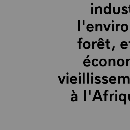
indus
l'envir
forêt, e
économ
vieillisse
à l'Afri