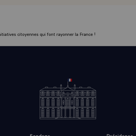
 le pensent ou non -, en réalité ces Sommets sont une mét
efficace pour mieux se connaître, mieux se comprendre, po
ions communes. Je vais citer un ou deux cas, pour affirmer un
on commune.
ésente pratiquement la moitié de l'activité économique mondi
tiatives citoyennes qui font rayonner la France !
orsque ses responsables prennent une décision commune, dé
 d'agir ensemble, cela a forcément un effet très important s
ai trois sujets. Le premier c'est l'environnement. J'en dis un
otre point de presse d'hier, on s'était posé des questions et j
vait une forte divergence de vues entre d'une part les Europé
les Américains, avec une position japonaise et une position ca
 étaient en cause, le premier c'était la protection de la forêt
 ou sept ans, on avait décidé de faire un accord international p
 protection de la forêt et les Européens étaient très attachés
déterminés à ce qu'il voit le jour.
ays, comme les Etats-Unis n'y étaient pas favorables pour des 
 d'action économique. Le Chancelier Kohl d'ailleurs évoquera c
Sondage
Présidence