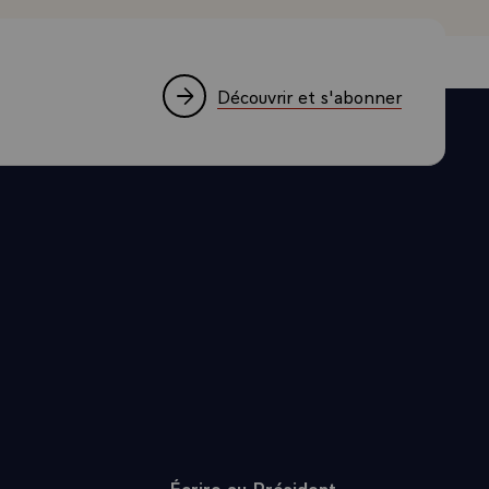
hode
ur dégager
e
Découvrir et s'abonner
ale, par
cident de se
ur le monde.
 mot parce
e vous avais
ens et
nadienne, de
. Vous savez
our
 à cet
raisons liées
es problèmes
Écrire au Président