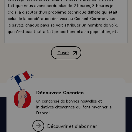
fait que nous avons perdu plus de 2 heures, 3 heures je
crois, à discuter d'un problème technique difficile qui était
celui de la pondération des voix au Conseil. Comme vous
le savez, chaque pays se voit attribuer un nombre de voix,
qui n'est pas tout à fait proportionnel à sa population, et,
dans la perspective de l'élargissement, de la limitation
nécessaire du nombre des commissaires qui va conduire
les grands pays à abandonner leur deuxième
Ouvrir
Conférence de presse conjointe de MM. 
commissaire, au moment de l'élargissement, il se posait
un problème de pondération des voix.
- Alors, il y avait deux écoles : il y avait ceux qui voulaient
simplement repondérer les voix, comme je parle là des
experts, je ne rentre pas dans le détail, et puis il y avait
ceux qui voulaient une autre technique, ils étaient les plus
Découvrez Cocorico
nombreux, notamment tous les pays, curieusement les
un condensé de bonnes nouvelles et
plus petits, - je dis curieusement parce que ce n'est pas
initiatives citoyennes qui font rayonner la
leur intérêt - qui souhaitaient le maintien du nombre de
France !
voix affectées à chacun et une décision prise en deux
temps, d'une part avec le nombre de voix, inchangé, et
Découvrir et s'abonner
d'autre part avec un nouveau critère qui était un critère