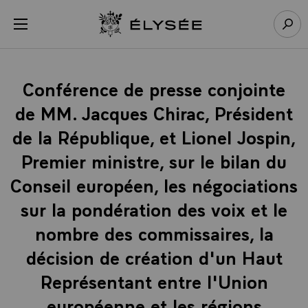
Panneau de gestion des cookies
menu
Retour à l’accueil Élysée
Rech
Conférence de presse conjointe
de MM. Jacques Chirac, Président
de la République, et Lionel Jospin,
Premier ministre, sur le bilan du
Conseil européen, les négociations
sur la pondération des voix et le
nombre des commissaires, la
décision de création d'un Haut
Représentant entre l'Union
européenne et les régions