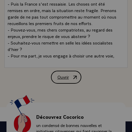
- Puis la France s'est ressaisie. Les choses ont été
remises en ordre, mais la situation reste fragile. Prenons
garde de ne pas tout compromettre au moment où nous
recueillons les premiers fruits de nos efforts.
- Pouvez-vous, mes chers compatriotes, au regard des
enjeux, prendre le risque de vous abstenir ?
- Souhaitez-vous remettre en selle les idées socialistes
d'hier ?
- Pour ma part, je vous engage à choisir une autre voie,
une voie moderne et humaine qui serve mieux les
chances et les intérêts de la France.
- Les grands choix se font toujours sur des idées simples.
Ouvrir
Intervention radio-télévisée de M. Jacq
- Dans cinq ans, il faut que la France soit devenue une
grande nation moderne et nous en avons aujourd'hui les
moyens.
- Pour cela, il faut une politique claire. Une économie
d'initiatives et de libertés. Un Etat plus efficace et plus
décentralisé. Un modèle social rénové nous garantissant
Découvrez Cocorico
contre les effets de la modernisation.\
un condensé de bonnes nouvelles et
Pour réussir la nouvelle étape qui commence, la France
initiatives citoyennes qui font rayonner la