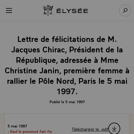
Panneau de gestion des cookies
menu
Retour à l’accueil Élysée
Rech
Lettre de félicitations de M.
Jacques Chirac, Président de la
République, adressée à Mme
Christine Janin, première femme à
rallier le Pôle Nord, Paris le 5 mai
1997.
Publié le 5 mai 1997
5 mai 1997
Télécharger le .pdf
- Seul le prononcé fait foi