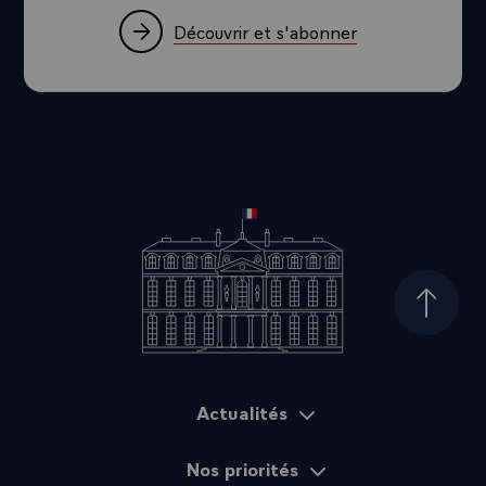
Découvrir et s'abonner
Haut d
Actualités
Plan du site
Nos priorités