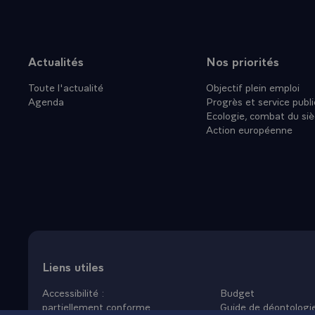
une vue impre
nous, de nous
français soie
permette d'a
Actualités
Nos priorités
Plan du site
l'Atlantique.
Toute l'actualité
Objectif plein emploi
- Je voulais 
Agenda
Progrès et service publi
également ic
Ecologie, combat du siè
viennent, ce
Action européenne
France et l'
demain.
- Vive l'Urug
- Vive l'amit
Liens utiles
Accessibilité :
Budget
partiellement conforme
Guide de déontologi