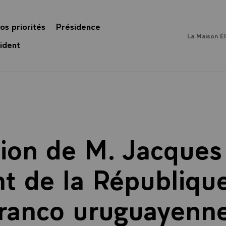
os priorités
Présidence
La Maison É
ident
tion de M. Jacques 
t de la République
franco uruguayenne