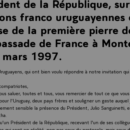
dent de la République, sur
ions franco uruguayennes 
se de la première pierre d
assade de France à Mont
4 mars 1997.
uguayens, qui ont bien voulu répondre à notre invitation qui 
compatriotes,
vous saluer, toutes et tous, vous remercier de tout ce que vous
pour l'Uruguay, deux pays frères et souligner un geste auquel j
mement sensible la présence du Président, Julio Sanguinetti, 
tha.
 qu'un Président de la République, recevant l'un de ses collègu
s qui sont en réalité, non pas ceux du protocole, mais ceux d