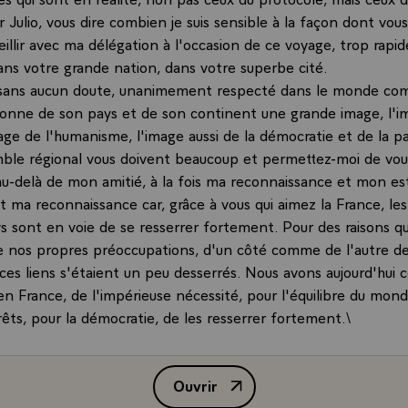
r Julio, vous dire combien je suis sensible à la façon dont vou
illir avec ma délégation à l'occasion de ce voyage, trop rapid
ans votre grande nation, dans votre superbe cité.
, sans aucun doute, unanimement respecté dans le monde c
nne de son pays et de son continent une grande image, l'i
age de l'humanisme, l'image aussi de la démocratie et de la pa
ble régional vous doivent beaucoup et permettez-moi de vo
au-delà de mon amitié, à la fois ma reconnaissance et mon es
ma reconnaissance car, grâce à vous qui aimez la France, les
s sont en voie de se resserrer fortement. Pour des raisons qu
de nos propres préoccupations, d'un côté comme de l'autre d
 ces liens s'étaient un peu desserrés. Nous avons aujourd'hui 
en France, de l'impérieuse nécessité, pour l'équilibre du mon
êts, pour la démocratie, de les resserrer fortement.\
ur l'Europe, pour la France, est la porte d'entrée de cette in
ussie brillamment qu'est le MERCOSUR. De même que la Fran
Ouvrir
t et spontanément la voie par laquelle l'Uruguay, le MERC
Allocution de M. Jacques Chirac,
s ce grand ensemble qui s'imposera de plus en plus et qui est