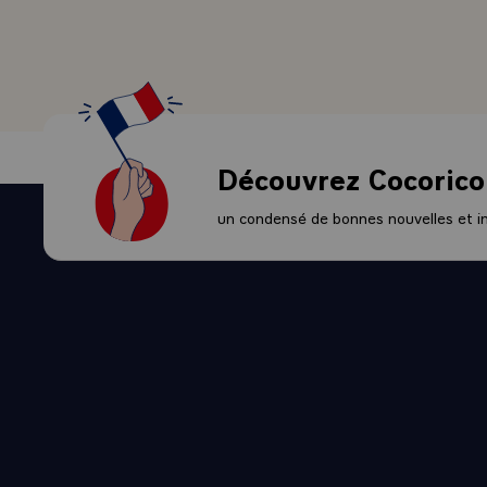
s'approfondit
- Nous avons
culture, et 
nous entendr
même famille
pour s'y opp
Découvrez Cocorico
- Ici, Monsie
depuis longt
un condensé de bonnes nouvelles et ini
ceux des méti
parce qu'on e
voudrais qu'i
France et l'
notamment, d
Je le souhait
ferons.
- Je voudrai
première pie