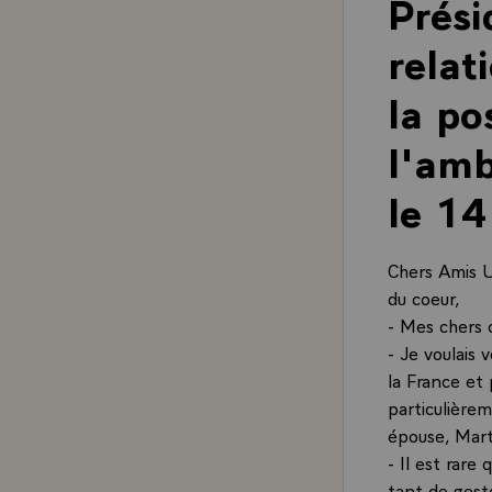
Prési
relat
la po
l'amb
le 1
Chers Amis Ur
du coeur,
- Mes chers 
- Je voulais 
la France et 
particulière
épouse, Mar
- Il est rare
tant de geste