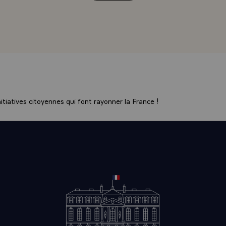
 et qui va s'élargir.
 des intérêts communs qui tiennent à nos origines, qui tienn
qui tiennent à notre économie, à notre complémentarité. Tout 
e et pour une raison simple, c'est qu'au total, nous apparten
. C'est pourquoi, spontanément et lorsque rien ne vient de l
oser, nous nous entendons bien, nous nous aimons bien.
ur le Président, vous avez les Français, beaucoup de celles et 
emps ou plus récemment dans tous les domaines de l'économ
tiatives citoyennes qui font rayonner la France !
ers : de la coopération, des religieux, - il ne faut jamais faire 
n oublie -, sont là au service de votre pays et au service du 
ls soient un peu les premiers, les artisans de ces retrouvailles,
Amérique du Sud, que j'ai voulu symboliser avec ce premier voy
es retrouvailles entre ces deux frères que sont l'Uruguay e
e ardemment, je sais que c'est aussi votre désir, et ensemble,
s considérer comme hautement symbolique le fait d'avoir posé
rre de la nouvelle ambassade de France, sur un terrain presti