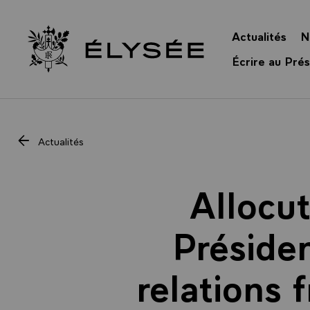
Panneau de gestion des cookies
Actualités
N
Retour à l’accueil Élysée
Écrire au Prés
Actualités
Allocu
Présiden
relations 