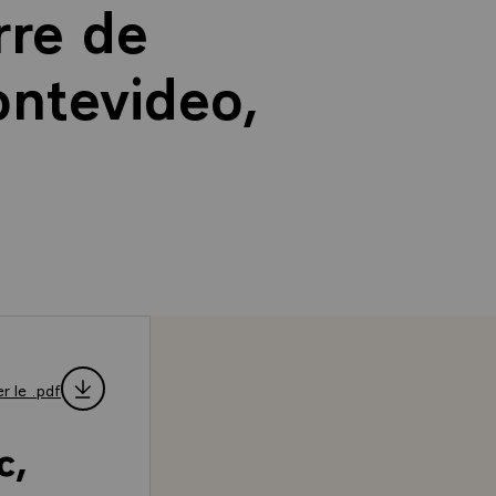
rre de
ntevideo,
r le .pdf
c,