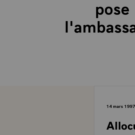
pose 
l'ambass
14 mars 199
Alloc