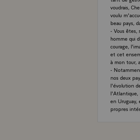
voudrais, Che
voulu m'accue
beau pays, d
- Vous êtes
homme qui do
courage, l'im
et cet ensem
à mon tour, 
- Notamment 
nos deux pay
l'évolution 
l'Atlantique,
en Uruguay, 
propres intér
L'Uruguay, po
régionale ré
naturellemen
pénétrer dan