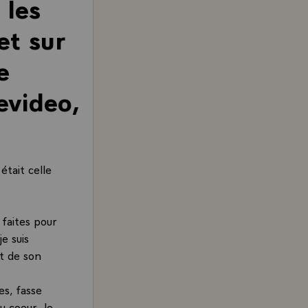
 les
et sur
e
evideo,
était celle
 faites pour
e suis
et de son
es, fasse
u coeur. Je