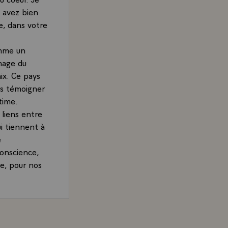
s avez bien
e, dans votre
omme un
mage du
ix. Ce pays
us témoigner
time.
 liens entre
i tiennent à
e
conscience,
de, pour nos
tégration
ce est tout
OSUR peuvent
 Président de la République, sur les relations franco ur
 l'Europe qui