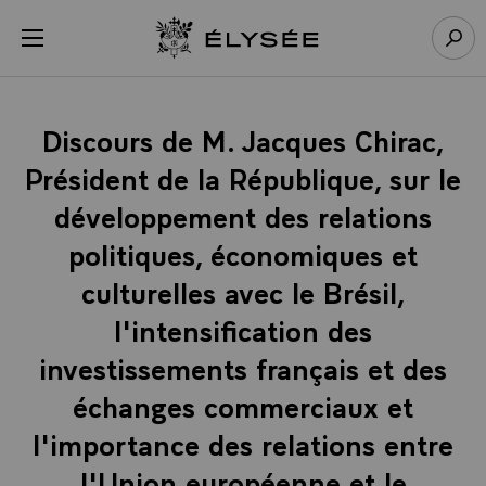
Panneau de gestion des cookies
menu
Retour à l’accueil Élysée
Rech
Discours de M. Jacques Chirac,
Président de la République, sur le
développement des relations
politiques, économiques et
culturelles avec le Brésil,
l'intensification des
investissements français et des
échanges commerciaux et
l'importance des relations entre
l'Union européenne et le