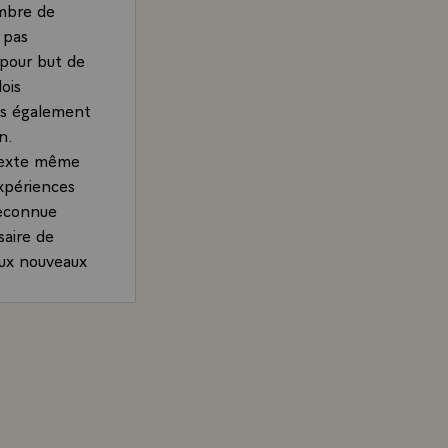
ombre de
 pas
 pour but de
ois
is également
n.
 texte même
expériences
reconnue
saire de
 aux nouveaux
positif
traient
sident de la République, adressée à M. Jean-Pierre Change
age sur
iments les