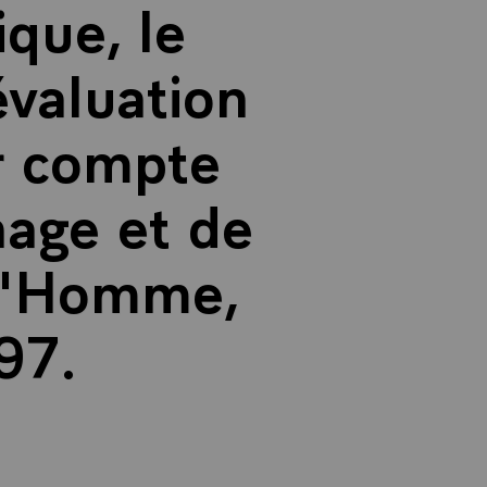
ique, le
évaluation
ur compte
nage et de
 l'Homme,
997.