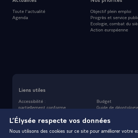
Toute l'actualité
Objectif plein emploi
Agenda
Progrès et service publi
Ecologie, combat du siè
Action européenne
Liens utiles
Accessibilité :
Budget
partiellement conforme
Guide de déontologi
Données personnelles
Nous rejoindre
L’Élysée respecte vos données
Mentions légales
Plan du site
Gestion des cookies
Nous utilisons des cookies sur ce site pour améliorer votre ex