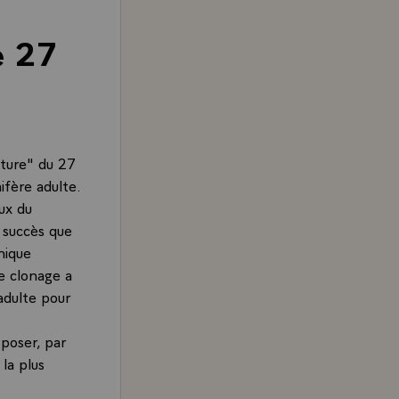
e 27
ature" du 27
ifère adulte.
ux du
 succès que
nique
le clonage a
 adulte pour
poser, par
 la plus