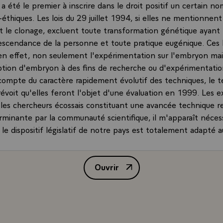
a été le premier à inscrire dans le droit positif un certain n
-éthiques. Les lois du 29 juillet 1994, si elles ne mentionnent
t le clonage, excluent toute transformation génétique ayant
descendance de la personne et toute pratique eugénique. Ces l
 en effet, non seulement l'expérimentation sur l'embryon ma
tion d'embryon à des fins de recherche ou d'expérimentatio
 compte du caractère rapidement évolutif des techniques, le
révoit qu'elles feront l'objet d'une évaluation en 1999. Les 
r les chercheurs écossais constituant une avancée technique 
inante par la communauté scientifique, il m'apparaît néces
 le dispositif législatif de notre pays est totalement adapté
ication ainsi ouverts.
mande donc de procéder à une analyse complète de notre dis
Ouvrir
de me proposer, le cas échéant, les adaptations qui vous paraî
Lettre de M. Jacques Chirac, pré
our éviter tout risque d'utilisation de ces techniques de clon
e de croire, Monsieur le Président, à l'assurance de mes sent