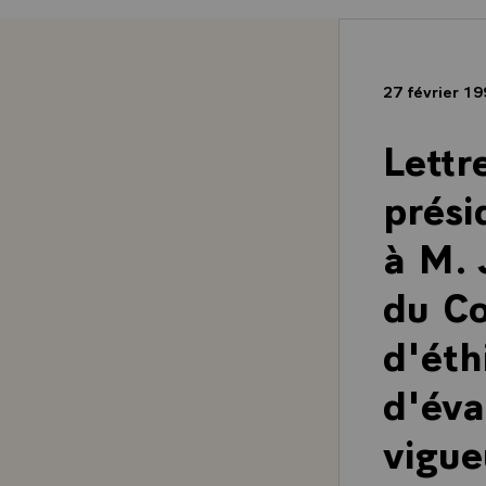
27 février 1
Lettr
prési
à M. 
du Co
d'éth
d'éva
vigue