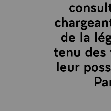
consult
chargeant
de la lé
tenu des 
leur pos
Par