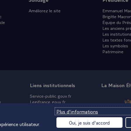
Améliorez le site
Emmanuel Mac
c
Brigitte Macro
cle
Équipe du Prés
Les anciens pr
Les institution
Les textes fon
Les symboles
Patrimoine
Liens institutionnels
La Maison É
Service-public.gouv.fr
e
Legifrance.gouv.fr
Info.gouv.fr
Plus d'informations
Data.gouv.fr
France.fr
Oui, je suis d'accord
périence utilisateur.