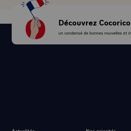
- Bien cordi
Découvrez Cocorico
un condensé de bonnes nouvelles et ini
Actualités
Nos priorités
Plan du site