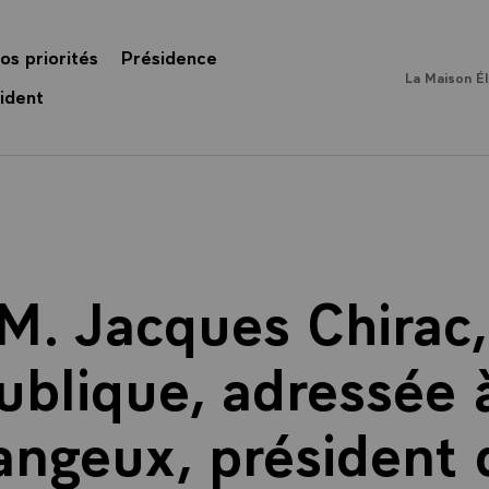
os priorités
Présidence
La Maison É
ident
 M. Jacques Chirac,
ublique, adressée 
angeux, président