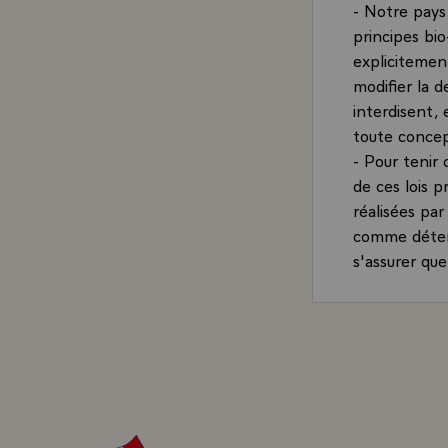
- Notre pays 
principes bio
explicitemen
modifier la 
interdisent,
toute concep
- Pour tenir
de ces lois p
réalisées pa
comme déterm
s'assurer que
champs d'appl
- Je vous de
normatif et 
nécessaires p
l'homme.
- Je vous pri
meilleurs.