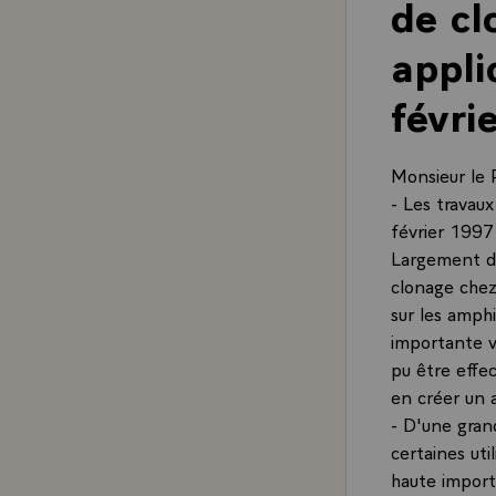
de cl
appli
févri
Monsieur le 
- Les travaux
février 1997
Largement d
clonage chez
sur les amph
importante v
pu être effec
en créer un 
- D'une gran
certaines uti
haute impor