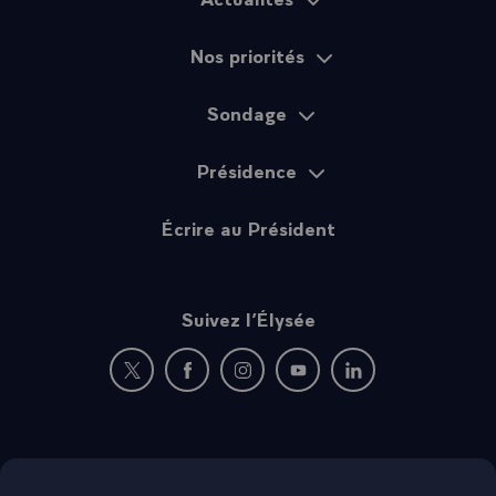
Nos priorités
Sondage
Présidence
Écrire au Président
Suivez l’Élysée
Nouvelle fenêtre : rejoignez-nous sur Twitter
Nouvelle fenêtre : rejoignez-nous sur Fac
Nouvelle fenêtre : rejoignez-nous 
Nouvelle fenêtre : rejoigne
Nouvelle fenêtre : 