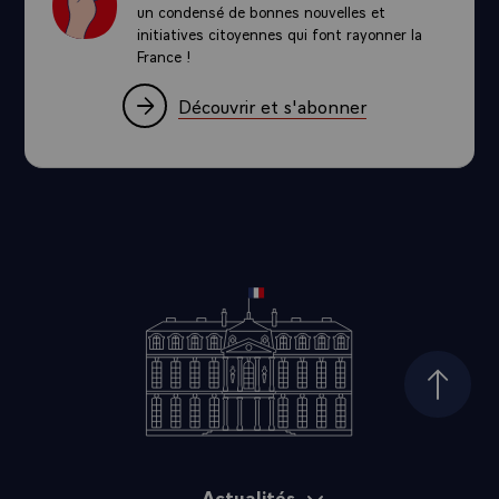
un condensé de bonnes nouvelles et
initiatives citoyennes qui font rayonner la
France !
Découvrir et s'abonner
Haut d
Actualités
Plan du site