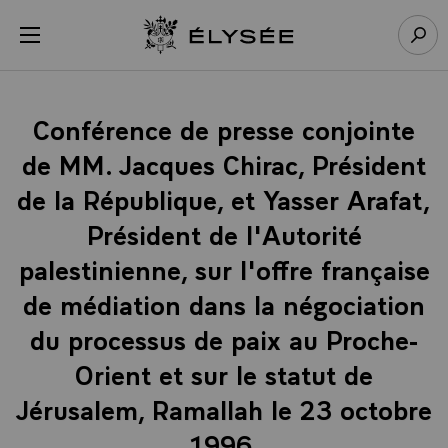
Panneau de gestion des cookies
menu
Retour à l’accueil Élysée
Rech
Conférence de presse conjointe
de MM. Jacques Chirac, Président
de la République, et Yasser Arafat,
Président de l'Autorité
palestinienne, sur l'offre française
de médiation dans la négociation
du processus de paix au Proche-
Orient et sur le statut de
Jérusalem, Ramallah le 23 octobre
1996.