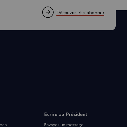
pe.
t du
Découvrir et s'abonner
beaucoup parlé
contre
té intérieure,
e dans le
, même si ce
loi et le
e même dans
gences
Conseil, la
t ceci a été
s à résoudre,
l y a vraiment
tions,
Écrire au Président
 Egalement
ron
Envoyez un message
e monde