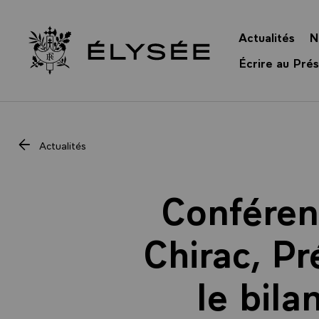
Panneau de gestion des cookies
Actualités
N
Retour à l’accueil Élysée
Écrire au Prés
Actualités
Conféren
Chirac, Pr
le bila