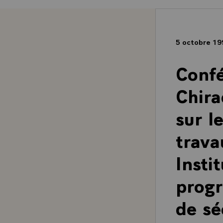
5 octobre 1
Confé
Chira
sur l
trava
Insti
progr
de sé