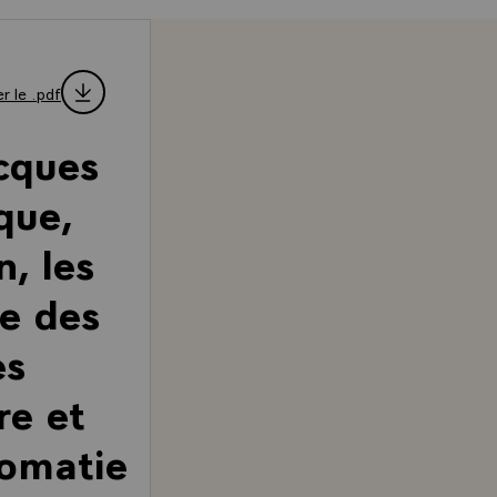
r le .pdf
cques
que,
n, les
me des
es
re et
lomatie