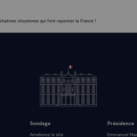
mune, c'est important, car c'est une des faiblesses de l'Euro
 volonté commune d'améliorer sensiblement le fonctionnemen
ier, c'est-à-dire les affaires intérieures et de justice. Et on a 
tiatives citoyennes qui font rayonner la France !
de grandes criminalités, de lutte contre la drogue, de lutte 
n des enfants. Enfin, tous les grands problèmes liés à la sécuri
ont à l'évidence une place aujourd'hui beaucoup plus grande qu
l'esprit des Chefs d'Etat et de gouvernement.
ent, tout le monde souhaite que d'une façon ou d'une autre
lieu, à proprement parler de le faire, le problème social, l'emp
al européen aient une place reconnue comme essentielle. D
 quasi consensus, il y a la nécessité - encore que là des diver
les modalités d'application -, d'adaptation des institutions. Le 
le Parlement européen, le rôle des parlements nationaux tou
arifié. Bien entendu, sur ce sujet il y aura de sérieux problème
s de vues et les opinions sont relativement divergents. Mais i
cela transparaissait dans tous les propos des chefs de déléga
Sondage
Présidence
r ces problèmes, de les désigner et d'essayer de les régler.
Améliorez le site
Emmanuel Mac
nce forte sur la nécessité de coopération renforcée. Tout l