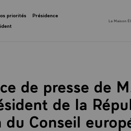
os priorités
Présidence
La Maison É
ident
ce de presse de M
ésident de la Répu
n du Conseil europ