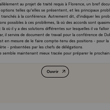
rallèlement au projet de traité requis à Florence, un bref do
 options telles qu'elles se présentent, et les principaux prob
 tranchés à la conférence. Autrement dit, d'indiquer les pro
tions possibles à ces problèmes, là où des accords sont quasi
là où il y a des solutions différentes sur lesquelles il va falloi
, il servira de document de travail pour la conférence de Dubl
st en mesure de le faire compte-tenu des positions - pour la
épète - présentées par les chefs de délégations.
ie semble maintenant mieux tracée pour préparer le prochain
ant ce prochain Conseil de Dublin, la France et l'Allemagne a
vec un certain nombre de leurs partenaires, prendront une ini
Ouvrir
me nous l'avons fait dans le passé, pour contribuer à la né
Conférence de presse de M. Jacqu
aisonnable et forte que possible.\
constaté également, que contrairement à une idée qui est sou
ez les diplomates, mais c'est naturel, de nombreuses conv
à, ou plus exactement les convergences qui existent sont plus
plus nombreuses que je ne l'avais imaginé. Il y a un accord g
nt, pour une plus grande visibilité, de la politique étrangère