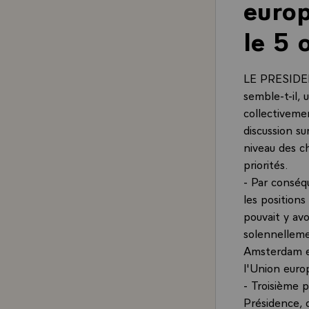
europ
le 5 
LE PRESIDENT
semble-t-il, 
collectivemen
discussion su
niveau des c
priorités.
- Par conséqu
les positions
pouvait y avo
solennelleme
Amsterdam en
l'Union eur
- Troisième 
Présidence, q