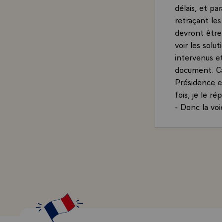
délais, et pa
retraçant les
devront être
voir les solu
intervenus et 
document. Car
Présidence e
fois, je le r
- Donc la vo
européen, av
concertées a
commune, com
façon aussi r
Alors, j'ai 
notamment ch
existent déj
importantes, 
un renforceme