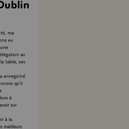
Dublin
été, me
vons eu
 une
délégation au
a table, ses
 a enregistré
ncore qu'il
s
lure à
voir sur
r à la
s meilleurs