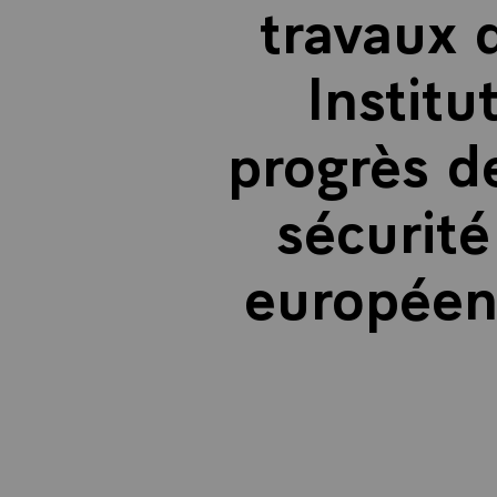
travaux 
Instit
progrès de
sécurit
européen