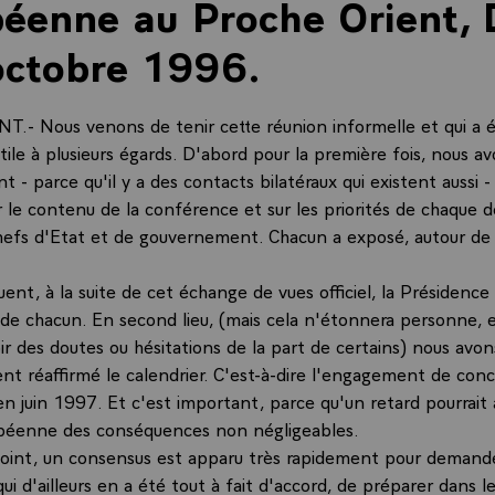
éenne au Proche Orient, 
octobre 1996.
.- Nous venons de tenir cette réunion informelle et qui a 
utile à plusieurs égards. D'abord pour la première fois, nous a
t - parce qu'il y a des contacts bilatéraux qui existent aussi -
r le contenu de la conférence et sur les priorités de chaque 
hefs d'Etat et de gouvernement. Chacun a exposé, autour de l
ent, à la suite de cet échange de vues officiel, la Présidence
 de chacun. En second lieu, (mais cela n'étonnera personne, e
ir des doutes ou hésitations de la part de certains) nous avon
nt réaffirmé le calendrier. C'est-à-dire l'engagement de conc
 juin 1997. Et c'est important, parce qu'un retard pourrait a
opéenne des conséquences non négligeables.
point, un consensus est apparu très rapidement pour demande
ui d'ailleurs en a été tout à fait d'accord, de préparer dans le