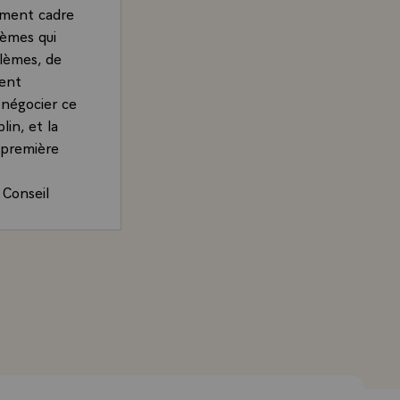
cument cadre
lèmes qui
blèmes, de
ment
r négocier ce
in, et la
 première
 Conseil
près s'être
tiative
gociation de
es Chirac, Président de la République, sur le bilan du C
vent répandue
ergences
énéral pour
 et de la