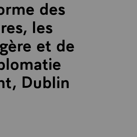
forme des
es, les
ngère et de
plomatie
t, Dublin
.