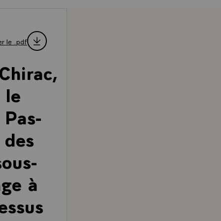
r le .pdf
Chirac,
 le
 Pas-
r des
sous-
age à
cessus