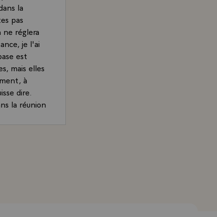
dans la
tes pas
n ne réglera
nce, je l'ai
base est
es, mais elles
ement, à
isse dire.
ans la réunion
 de
able, à
irac, Président de la République, sur le développement éc
aut bannir
nemis. Il
ialogue, à
ent dit, à ce
renoncement.