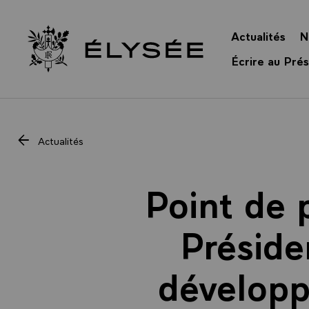
Panneau de gestion des cookies
Actualités
N
Retour à l’accueil Élysée
Écrire au Prés
Actualités
Point de 
Préside
dévelop