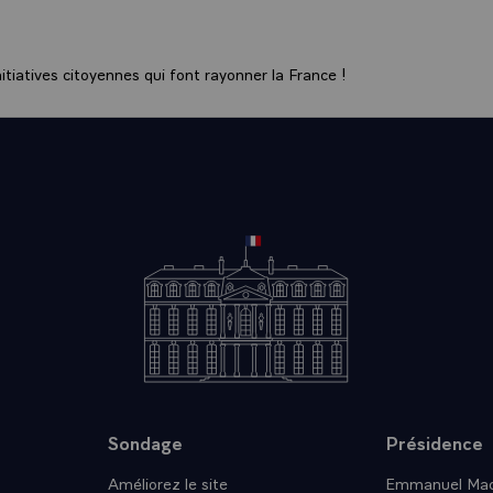
os réponses à des questions hier matin et ce matin à des in
, à propos de la Lire italienne ont provoqué un certain émoi, e
oni, le vice-président du Conseil demande que vous reveniez s
tiatives citoyennes qui font rayonner la France !
 dit "nous ne jugeons pas ce que font les autres et nous atten
tant". Qu'avez-vous à dire sur ce sujet ?
NT.- Je ne connais pas M. Veltroni. Ce que je peux dire ou r
à 1995, la dévaluation de la Lire a fait beaucoup de mal à un
ys européens, et en particulier à la France.
n vu dans nos campagnes, avec l'achat ou plus exactement les d
nos "broutards". On l'a vu dans des régions comme le Pas-de
nces que cela comportait pour des pans entiers de l'économie
r le textile, l'habillement, la chaussure. Et par conséquent, o
me d'atteinte à une saine organisation d'un marché unique 
péen.
pelle que j'ai été l'un des premiers à me réjouir, au moment d
e gouvernement italien, de voir arriver une équipe qui sembl
Sondage
Présidence
 lutter avec courage contre ces tendances un peu laxistes. Je 
Améliorez le site
Emmanuel Mac
airement dit lors du sommet de Florence, lorsque j'avais déclar