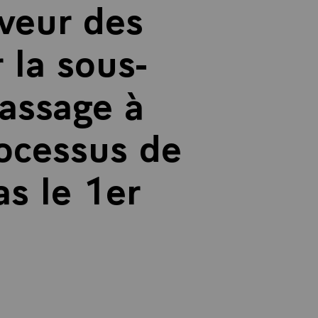
aveur des
 la sous-
passage à
rocessus de
as le 1er