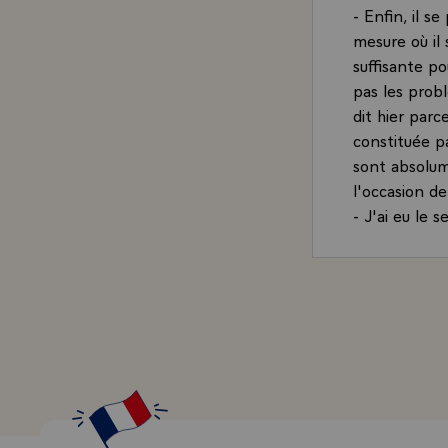
- Enfin, il s
mesure où il
suffisante po
pas les probl
dit hier parc
constituée pa
sont absolum
l'occasion de
- J'ai eu le 
d'hier matin 
rassemblement
- Vous savez
laquelle les
tout esprit d
faut au contr
une concertat
qu'il y a de 
- Voilà les ob