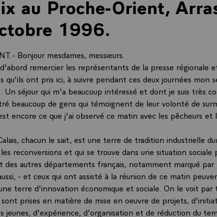
ix au Proche-Orient, Arras
ctobre 1996.
T.- Bonjour mesdames, messieurs.
 d'abord remercier les représentants de la presse régionale e
 qu'ils ont pris ici, à suivre pendant ces deux journées mon s
. Un séjour qui m'a beaucoup intéressé et dont je suis très c
ntré beaucoup de gens qui témoignent de leur volonté de sur
c'est encore ce que j'ai observé ce matin avec les pêcheurs et 
alais, chacun le sait, est une terre de tradition industrielle 
es reconversions et qui se trouve dans une situation sociale pl
rt des autres départements français, notamment marqué par
aussi, - et ceux qui ont assisté à la réunion de ce matin peuve
une terre d'innovation économique et sociale. On le voit par 
ui sont prises en matière de mise en oeuvre de projets, d'initia
es jeunes, d'expérience, d'organisation et de réduction du tem