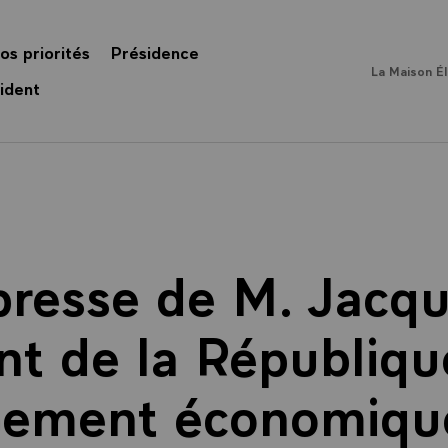
os priorités
Présidence
La Maison É
ident
presse de M. Jacqu
nt de la République
pement économique