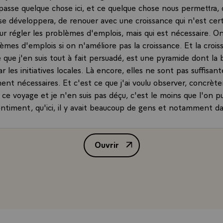
e passe quelque chose ici, et ce quelque chose nous permettra, 
 se développera, de renouer avec une croissance qui n'est cer
ur régler les problèmes d'emplois, mais qui est nécessaire. O
èmes d'emplois si on n'améliore pas la croissance. Et la croissa
e que j'en suis tout à fait persuadé, est une pyramide dont la 
r les initiatives locales. Là encore, elles ne sont pas suffisant
ent nécessaires. Et c'est ce que j'ai voulu observer, concrèt
 ce voyage et je n'en suis pas déçu, c'est le moins que l'on pu
sentiment, qu'ici, il y avait beaucoup de gens et notamment d
et dans celle de ce matin qui essayaient de privilégier l'esprit
, l'esprit de mobilisation sur l'esprit de résignation.
Ouvrir
 pendant cette période de changement inévitable, incontourn
Point de presse de M. Jacques Ch
 pays européens et notamment la France sont confrontés, il f
e division, tout esprit de dénigrement. Ce sont là nos pires en
aire privilégier tout ce qui rassemble, grâce notamment à un d
ion, à une information privilégiée. Il faut faire appel, autrem
plus positif en chacun de nous. En clair, il faut renoncer au 
servations que j'ai faites ici.\