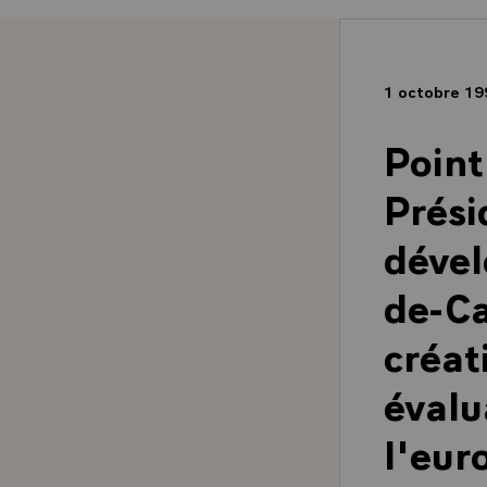
1 octobre 1
Point
Prési
déve
de-Ca
créat
évalu
l'eur