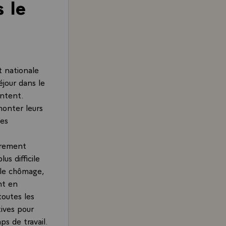
 le
t nationale
éjour dans le
ontent.
monter leurs
les
durement
us difficile
 le chômage,
nt en
toutes les
tives pour
ps de travail.