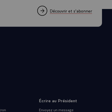
dustriels du
n Italie, et
Découvrir et s'abonner
ur ces
dons qu'ils
épéter, c'est
 certain
ifficultés
-Calais avec
, celle qui
n a eu là,
comme le
u
ait
Écrire au Président
l'avais
ron
Envoyez un message
é que je