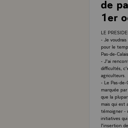
de pa
1er o
LE PRESIDEN
- Je voudrais
pour le temps
Pas-de-Calais
- J'ai renco
difficultés, 
agriculteurs.
- Le Pas-de-C
marquée par l
que la plupa
mais qui est 
témoigner - 
initiatives q
l'insertion d