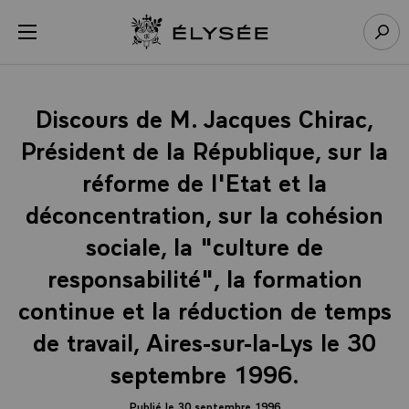
Panneau de gestion des cookies
menu
Retour à l’accueil Élysée
Rech
Discours de M. Jacques Chirac,
Président de la République, sur la
réforme de l'Etat et la
déconcentration, sur la cohésion
sociale, la "culture de
responsabilité", la formation
continue et la réduction de temps
de travail, Aires-sur-la-Lys le 30
septembre 1996.
Publié le 30 septembre 1996